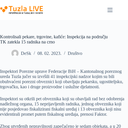
Skip
to
content
Kontrolisali pekare, trgovine, kafiće: Inspekcija na području
TK zatekla 15 radnika na crno
DeSk
08. 02. 2023.
Društvo
Inspektori Porezne uprave Federacije BiH – Kantonalnog poreznog
ureda Tuzla jučer su izvršili 41 inspekcijski nadzor kojim su bili
obuhvaćeni porezni obveznici koji obavljaju pekarsku, ugostiteljsku,
trgovačku, kao i druge proizvodne i uslužne djelatnosti.
Inspektori su otkrili pet obveznika koji su obavljali rad bez odobrenja
nadležnog organa, 15 neprijavljenih radnika, jednog obveznika koji
nije posjedovao fiskalizirani fiskalni uređaj i 13 obveznika koji nisu
evidentirali promet putem fiskalnog uređaja, prenosi Faktor.
Zbog utvrđenih nepravilnosti zapečaćeno je sedam objekata, a u 20