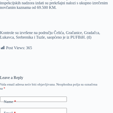
inspekcijskih nadzora izdati su prekršajni nalozi s ukupno izrečenim
novčanim kaznama od 69.500 KM.
Kontrole su izvršene na području Čelića, Gračanice, Gradačca,
Lukavca, Srebrenika i Tuzle, saopćeno je iz PUFBiH. (tl)
Post Views:
365
Leave a Reply
Vaša email adresa neće biti objavljivana.
Neophodna polja su označena
sa
*
Name
*
Email
*