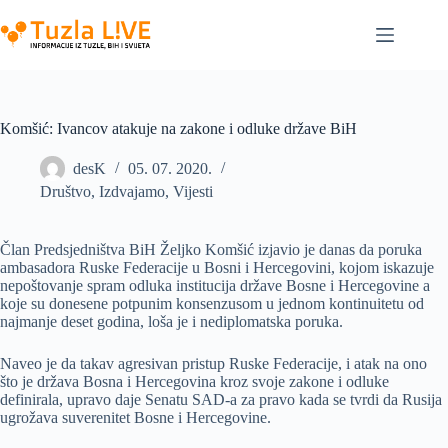
Skip
to
content
Komšić: Ivancov atakuje na zakone i odluke države BiH
desK
05. 07. 2020.
Društvo
,
Izdvajamo
,
Vijesti
Član Predsjedništva BiH Željko Komšić izjavio je danas da poruka
ambasadora Ruske Federacije u Bosni i Hercegovini, kojom iskazuje
nepoštovanje spram odluka institucija države Bosne i Hercegovine a
koje su donesene potpunim konsenzusom u jednom kontinuitetu od
najmanje deset godina, loša je i nediplomatska poruka.
Naveo je da takav agresivan pristup Ruske Federacije, i atak na ono
što je država Bosna i Hercegovina kroz svoje zakone i odluke
definirala, upravo daje Senatu SAD-a za pravo kada se tvrdi da Rusija
ugrožava suverenitet Bosne i Hercegovine.