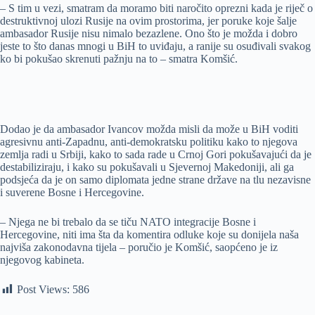
– S tim u vezi, smatram da moramo biti naročito oprezni kada je riječ o
destruktivnoj ulozi Rusije na ovim prostorima, jer poruke koje šalje
ambasador Rusije nisu nimalo bezazlene. Ono što je možda i dobro
jeste to što danas mnogi u BiH to uviđaju, a ranije su osuđivali svakog
ko bi pokušao skrenuti pažnju na to – smatra Komšić.
Dodao je da ambasador Ivancov možda misli da može u BiH voditi
agresivnu anti-Zapadnu, anti-demokratsku politiku kako to njegova
zemlja radi u Srbiji, kako to sada rade u Crnoj Gori pokušavajući da je
destabiliziraju, i kako su pokušavali u Sjevernoj Makedoniji, ali ga
podsjeća da je on samo diplomata jedne strane države na tlu nezavisne
i suverene Bosne i Hercegovine.
– Njega ne bi trebalo da se tiču NATO integracije Bosne i
Hercegovine, niti ima šta da komentira odluke koje su donijela naša
najviša zakonodavna tijela – poručio je Komšić, saopćeno je iz
njegovog kabineta.
Post Views:
586