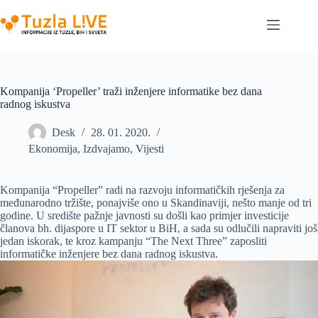
Skip
to
content
Kompanija ‘Propeller’ traži inženjere informatike bez dana
radnog iskustva
Desk
28. 01. 2020.
Ekonomija
,
Izdvajamo
,
Vijesti
Kompanija “Propeller” radi na razvoju informatičkih rješenja za
međunarodno tržište, ponajviše ono u Skandinaviji, nešto manje od tri
godine. U središte pažnje javnosti su došli kao primjer investicije
članova bh. dijaspore u IT sektor u BiH, a sada su odlučili napraviti još
jedan iskorak, te kroz kampanju “The Next Three” zaposliti
informatičke inženjere bez dana radnog iskustva.