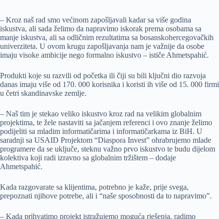
– Kroz naš rad smo većinom zapošljavali kadar sa više godina
iskustva, ali sada želimo da napravimo iskorak prema osobama sa
manje iskustva, ali sa odličnim rezultatima sa bosanskohercegovačkih
univerziteta. U ovom krugu zapošljavanja nam je važnije da osobe
imaju visoke ambicije nego formalno iskustvo – ističe Ahmetspahić.
Produkti koje su razvili od početka ili čiji su bili ključni dio razvoja
danas imaju više od 170. 000 korisnika i koristi ih više od 15. 000 firmi
u četri skandinavske zemlje.
– Naš tim je stekao veliko iskustvo kroz rad na velikim globalnim
projektima, te žele nastaviti sa jačanjem referenci i ovo znanje želimo
podijeliti sa mladim informatičarima i informatičarkama iz BiH. U
saradnji sa USAID Projektom “Diaspora Invest” ohrabrujemo mlade
programere da se uključe, steknu važno prvo iskustvo te budu dijelom
kolektiva koji radi izravno sa globalnim tržištem – dodaje
Ahmetspahić.
Kada razgovarate sa klijentima, potrebno je kaže, prije svega,
prepoznati njihove potrebe, ali i “naše sposobnosti da to napravimo”.
– Kada prihvatimo projekt istražujemo moguća rješenja, radimo