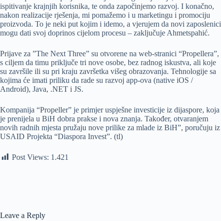
ispitivanje krajnjih korisnika, te onda započinjemo razvoj. I konačno,
nakon realizacije rješenja, mi pomažemo i u marketingu i promociju
proizvoda. To je neki put kojim i idemo, a vjerujem da novi zaposlenici
mogu dati svoj doprinos cijelom procesu – zaključuje Ahmetspahić.
Prijave za ”The Next Three” su otvorene na web-stranici “Propellera”,
s ciljem da timu priključe tri nove osobe, bez radnog iskustva, ali koje
su završile ili su pri kraju završetka višeg obrazovanja. Tehnologije sa
kojima će imati priliku da rade su razvoj app-ova (native iOS /
Android), Java, .NET i JS.
Kompanija “Propeller” je primjer uspješne investicije iz dijaspore, koja
je prenijela u BiH dobra prakse i nova znanja. Također, otvaranjem
novih radnih mjesta pružaju nove prilike za mlade iz BiH”, poručuju iz
USAID Projekta “Diaspora Invest”. (tl)
Post Views:
1.421
Leave a Reply