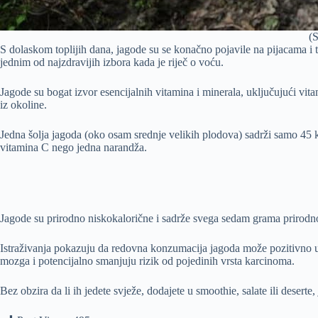
(S
S dolaskom toplijih dana, jagode su se konačno pojavile na pijacama i
jednim od najzdravijih izbora kada je riječ o voću.
Jagode su bogat izvor esencijalnih vitamina i minerala, uključujući vitam
iz okoline.
Jedna šolja jagoda (oko osam srednje velikih plodova) sadrži samo 45 ka
vitamina C nego jedna narandža.
Jagode su prirodno niskokalorične i sadrže svega sedam grama prirodnog 
Istraživanja pokazuju da redovna konzumacija jagoda može pozitivno utic
mozga i potencijalno smanjuju rizik od pojedinih vrsta karcinoma.
Bez obzira da li ih jedete svježe, dodajete u smoothie, salate ili deser