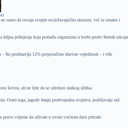
ja)
e ne samo da osvaja svojim osvježavajućim ukusom, već se smatra i
na biljna jedinjenja koja pomažu organizmu u borbi protiv štetnih uticaja
a – što predstavlja 12% preporučene dnevne vrijednosti – i više
os šećera, ali ne žele da se odreknu slatkog užitka.
rola. Osim toga, jagode imaju protivupalna svojstva, podržavaju rad
 pa je pravo vrijeme da uživate u ovom voćnom daru prirode