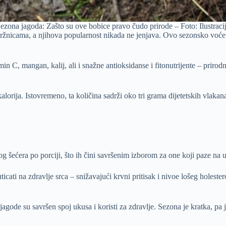
ezona jagoda: Zašto su ove bobice pravo čudo prirode – Foto: Ilustraci
 tržnicama, a njihova popularnost nikada ne jenjava. Ovo sezonsko voć
in C, mangan, kalij, ali i snažne antioksidanse i fitonutrijente – prirod
lorija. Istovremeno, ta količina sadrži oko tri grama dijetetskih vlakan
šećera po porciji, što ih čini savršenim izborom za one koji paze na un
ati na zdravlje srca – snižavajući krvni pritisak i nivoe lošeg holeste
te, jagode su savršen spoj ukusa i koristi za zdravlje. Sezona je kratka,