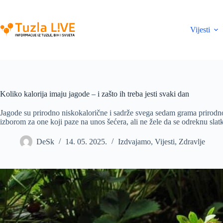
Skip
to
content
Vijesti
Koliko kalorija imaju jagode – i zašto ih treba jesti svaki dan
Jagode su prirodno niskokalorične i sadrže svega sedam grama prirodnog
izborom za one koji paze na unos šećera, ali ne žele da se odreknu slat
DeSk
14. 05. 2025.
Izdvajamo
,
Vijesti
,
Zdravlje