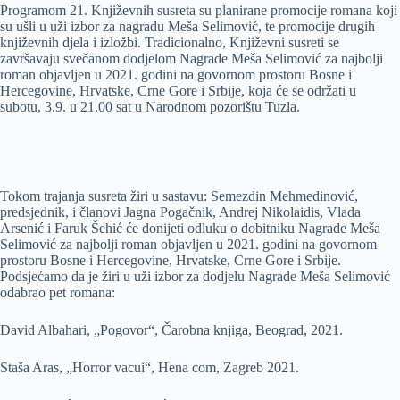
Programom 21. Književnih susreta su planirane promocije romana koji
su ušli u uži izbor za nagradu Meša Selimović, te promocije drugih
književnih djela i izložbi. Tradicionalno, Književni susreti se
završavaju svečanom dodjelom Nagrade Meša Selimović za najbolji
roman objavljen u 2021. godini na govornom prostoru Bosne i
Hercegovine, Hrvatske, Crne Gore i Srbije, koja će se održati u
subotu, 3.9. u 21.00 sat u Narodnom pozorištu Tuzla.
Tokom trajanja susreta žiri u sastavu: Semezdin Mehmedinović,
predsjednik, i članovi Jagna Pogačnik, Andrej Nikolaidis, Vlada
Arsenić i Faruk Šehić će donijeti odluku o dobitniku Nagrade Meša
Selimović za najbolji roman objavljen u 2021. godini na govornom
prostoru Bosne i Hercegovine, Hrvatske, Crne Gore i Srbije.
Podsjećamo da je žiri u uži izbor za dodjelu Nagrade Meša Selimović
odabrao pet romana:
David Albahari, „Pogovor“, Čarobna knjiga, Beograd, 2021.
Staša Aras, „Horror vacui“, Hena com, Zagreb 2021.