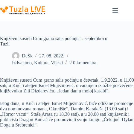
Skip
to
content
Književni susreti Cum grano salis počinju 1. septembra u
Tuzli
DeSk
27. 08. 2022.
Izdvajamo
,
Kultura
,
Vijesti
2 0 komentara
Književni susreti Cum grano salis počinju u četvrtak, 1.9.2022. u 11.00
sati, u Kući i ateljeu Ismet Mujezinović, otvaranjem izložbe posvećene
književniku Ziji Dizdareviću, „Jedan dan u mojoj kasabi“.
Istog dana, u Kući i ateljeu Ismet Mujezinović, biće održane promocije
dva nominovana romana, Okretište“, Damira Karakaša (13.00 sati) i
„Horror vacui“, Staše Arasa (u 18.30 sati), a u 20.00 sati književnik i
publicista Dragan Bursać će promovirati svoju knjigu „Čekajući Dylan
Doga u Srebrenici“.