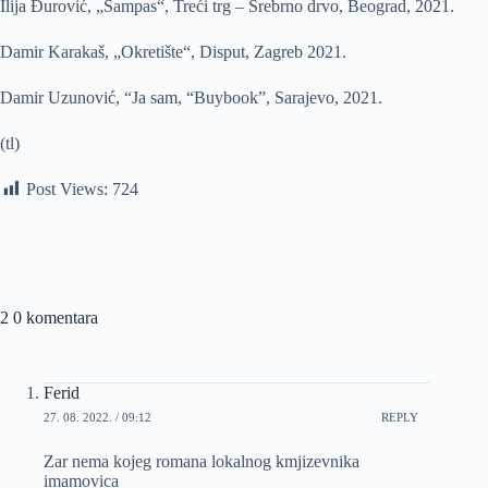
Ilija Đurović, „Sampas“, Treći trg – Srebrno drvo, Beograd, 2021.
Damir Karakaš, „Okretište“, Disput, Zagreb 2021.
Damir Uzunović, “Ja sam, “Buybook”, Sarajevo, 2021.
(tl)
Post Views:
724
2 0 komentara
Ferid
27. 08. 2022. / 09:12
REPLY
Zar nema kojeg romana lokalnog kmjizevnika
imamovica