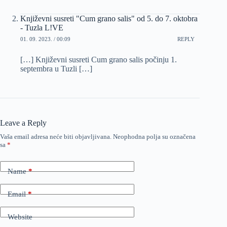
Književni susreti "Cum grano salis" od 5. do 7. oktobra
- Tuzla L!VE
01. 09. 2023. / 00:09
REPLY
[…] Književni susreti Cum grano salis počinju 1.
septembra u Tuzli […]
Leave a Reply
Vaša email adresa neće biti objavljivana.
Neophodna polja su označena
sa
*
Name
*
Email
*
Website