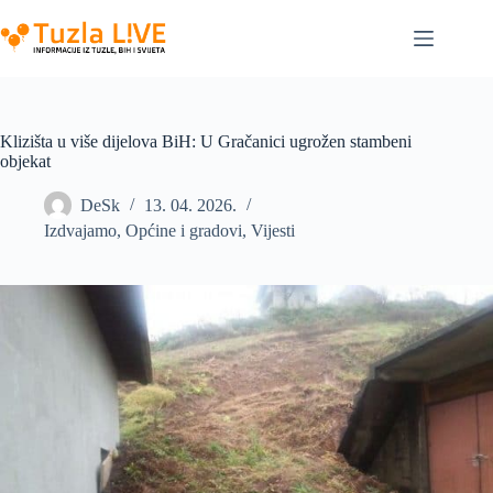
Skip
to
content
Klizišta u više dijelova BiH: U Gračanici ugrožen stambeni
objekat
DeSk
13. 04. 2026.
Izdvajamo
,
Općine i gradovi
,
Vijesti