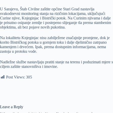
U Sarajevu, Štab Civilne zaštite općine Stari Grad nastavlja
svakodnevni monitoring stanja na rizičnim lokacijama, uključujući
Curine njive, Knjeginjac i Bistrički potok. Na Curinim njivama i dalje
je prisutno osipanje zemlje i postepeno slijeganje tla prema stambenim
objektima, ali bez pojave novih pukotina.
Na lokalitetu Knjeginjac nisu zabilježene značajnije promjene, dok je
korito Bistričkog potoka u gornjem toku i dalje djelimično zatrpano
kamenjem i drvećem. Ipak, prema dostupnim informacijama, nema
zastoja u protoku vode.
Nadležne službe nastavljaju pratiti stanje na terenu i poduzimati mjere s
ciljem zaštite stanovništva i imovine.
Post Views:
305
Leave a Reply