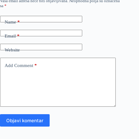
Vaša email adresa neće biti objavljivana.
Neophodna polja su označena
sa
*
Name
*
Email
*
Website
Add Comment
*
Objavi komentar