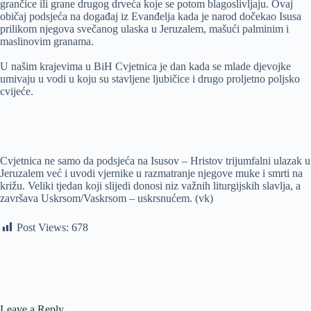
grančice ili grane drugog drveća koje se potom blagoslivljaju. Ovaj
običaj podsjeća na događaj iz Evanđelja kada je narod dočekao Isusa
prilikom njegova svečanog ulaska u Jeruzalem, mašući palminim i
maslinovim granama.
U našim krajevima u BiH Cvjetnica je dan kada se mlade djevojke
umivaju u vodi u koju su stavljene ljubičice i drugo proljetno poljsko
cvijeće.
Cvjetnica ne samo da podsjeća na Isusov – Hristov trijumfalni ulazak u
Jeruzalem već i uvodi vjernike u razmatranje njegove muke i smrti na
križu. Veliki tjedan koji slijedi donosi niz važnih liturgijskih slavlja, a
završava Uskrsom/Vaskrsom – uskrsnućem. (vk)
Post Views:
678
Leave a Reply