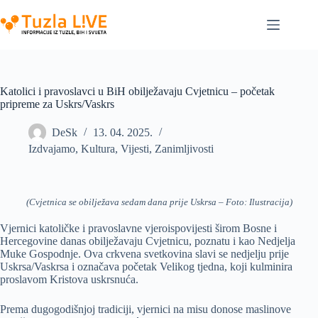
Skip
to
content
Katolici i pravoslavci u BiH obilježavaju Cvjetnicu – početak
pripreme za Uskrs/Vaskrs
DeSk
13. 04. 2025.
Izdvajamo
,
Kultura
,
Vijesti
,
Zanimljivosti
(Cvjetnica se obilježava sedam dana prije Uskrsa – Foto: Ilustracija)
Vjernici katoličke i pravoslavne vjeroispovijesti širom Bosne i
Hercegovine danas obilježavaju Cvjetnicu, poznatu i kao Nedjelja
Muke Gospodnje. Ova crkvena svetkovina slavi se nedjelju prije
Uskrsa/Vaskrsa i označava početak Velikog tjedna, koji kulminira
proslavom Kristova uskrsnuća.
Prema dugogodišnjoj tradiciji, vjernici na misu donose maslinove