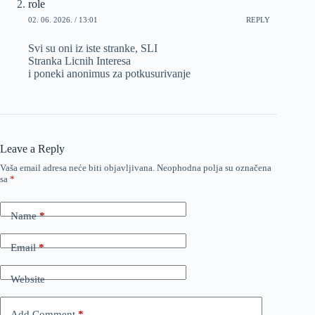
role
02. 06. 2026. / 13:01
REPLY
Svi su oni iz iste stranke, SLI
Stranka Licnih Interesa
i poneki anonimus za potkusurivanje
Leave a Reply
Vaša email adresa neće biti objavljivana.
Neophodna polja su označena
sa
*
Name
*
Email
*
Website
Add Comment
*