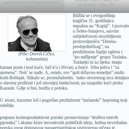
socijaldemokrati Denisu Bećiroviću
Bećirovića – Foto: PR)
– Foto: PR)
Bližila se i ovogodišnja
tragična 31. godišnjica
masakra na “Kapiji”. I pozvalo
u Šeher-Sarajevo, sasvim
subjektivnom neozbiljnom
proizvoljnošću “Denisa-
predsjedničkog”, na
predizbornu šuplju eglenu i
(Piše: Derviš Čičko,
“po mišljenje” grupu Tuzlaka.
kolumnista)
Tuzlanki ni za lijeka: imaju
haman posla i kod kuće, baš k'o i Hrvati, a braće Srba jedva i “za
sjemena”. Nek’ se nađe. A, ostalo, sve “goli državno-temeljni” multi-
kulti-Bošnjak. Slikalo se, promuhabetilo, ‘nako otvorenog srca detaljno
o slavnoj prošlosti i još slavnijoj budućnosti, pa razgulilo kući preko
Karaule. Gdje si bio, hodža u potoku.
U stvari, izuzetno loš i pogrešan predizborni “tuzlanski” hepening koji
odašilja
potpuno kontraproduktivne poruke promoviranja “društva mrtvih
pjesnika” i akutne krize inovativnih političkih ideja. Jedina neverbalna
poruka ovog dotupavog paragerijatrijskog uprizorenja ničega je,