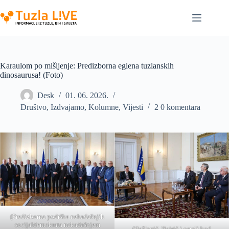
Skip
to
content
Karaulom po mišljenje: Predizborna eglena tuzlanskih
dinosaurusa! (Foto)
Desk
01. 06. 2026.
Društvo
,
Izdvajamo
,
Kolumne
,
Vijesti
2 0 komentara
(Predizborna podrška nekadašnjih
socijaldemokrata nekadašnjem
(Bešlagić, Bajrić i ostali kod