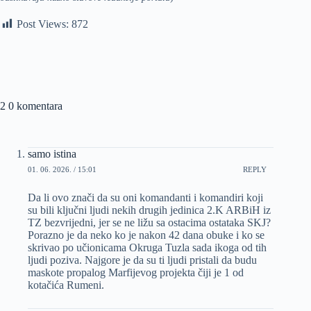
Post Views:
872
2 0 komentara
samo istina
01. 06. 2026. / 15:01
REPLY
Da li ovo znači da su oni komandanti i komandiri koji
su bili ključni ljudi nekih drugih jedinica 2.K ARBiH iz
TZ bezvrijedni, jer se ne ližu sa ostacima ostataka SKJ?
Porazno je da neko ko je nakon 42 dana obuke i ko se
skrivao po učionicama Okruga Tuzla sada ikoga od tih
ljudi poziva. Najgore je da su ti ljudi pristali da budu
maskote propalog Marfijevog projekta čiji je 1 od
kotačića Rumeni.