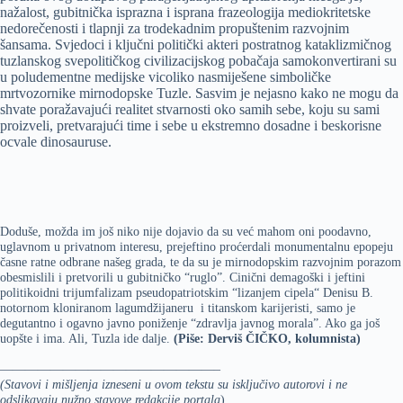
nažalost, gubitnička isprazna i isprana frazeologija mediokritetske
nedorečenosti i tlapnji za trodekadnim propuštenim razvojnim
šansama. Svjedoci i ključni politički akteri postratnog kataklizmičnog
tuzlanskog svepolitičkog civilizacijskog pobačaja samokonvertirani su
u poludementne medijske vicoliko nasmiješene simboličke
mrtvozornike mirnodopske Tuzle. Sasvim je nejasno kako ne mogu da
shvate poražavajući realitet stvarnosti oko samih sebe, koju su sami
proizveli, pretvarajući time i sebe u ekstremno dosadne i beskorisne
ocvale dinosauruse.
Doduše, možda im još niko nije dojavio da su već mahom oni poodavno,
uglavnom u privatnom interesu, prejeftino proćerdali monumentalnu epopeju
časne ratne odbrane našeg grada, te da su je mirnodopskim razvojnim porazom
obesmislili i pretvorili u gubitničko “ruglo”. Cinični demagoški i jeftini
politikoidni trijumfalizam pseudopatriotskim “lizanjem cipela“ Denisu B.
notornom kloniranom lagumdžijaneru i titanskom karijeristi, samo je
degutantno i ogavno javno poniženje “zdravlja javnog morala”. Ako ga još
uopšte i ima. Ali, Tuzla ide dalje.
(Piše: Derviš ČIČKO, kolumnista)
—————————————————–
(Stavovi i mišljenja izneseni u ovom tekstu su isključivo autorovi i ne
odslikavaju nužno stavove redakcije portala
)