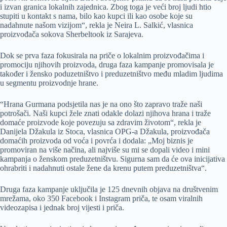
i izvan granica lokalnih zajednica. Zbog toga je veći broj ljudi htio
stupiti u kontakt s nama, bilo kao kupci ili kao osobe koje su
nadahnute našom vizijom“, rekla je Neira L. Salkić, vlasnica
proizvođača sokova Sherbeltook iz Sarajeva.
Dok se prva faza fokusirala na priče o lokalnim proizvođačima i
promociju njihovih proizvoda, druga faza kampanje promovisala je
također i žensko poduzetništvo i preduzetništvo među mladim ljudima
u segmentu proizvodnje hrane.
“Hrana Gurmana podsjetila nas je na ono što zapravo traže naši
potrošači. Naši kupci žele znati odakle dolazi njihova hrana i traže
domaće proizvode koje povezuju sa zdravim životom“, rekla je
Danijela Džakula iz Stoca, vlasnica OPG-a Džakula, proizvođača
domaćih proizvoda od voća i povrća i dodala: „Moj biznis je
promoviran na više načina, ali najviše su mi se dopali video i mini
kampanja o ženskom preduzetništvu. Sigurna sam da će ova inicijativa
ohrabriti i nadahnuti ostale žene da krenu putem preduzetništva“.
Druga faza kampanje uključila je 125 dnevnih objava na društvenim
mrežama, oko 350 Facebook i Instagram priča, te osam viralnih
videozapisa i jednak broj vijesti i priča.