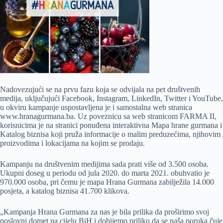
Nadovezujući se na prvu fazu koja se odvijala na pet društvenih
medija, uključujući Facebook, Instagram, LinkedIn, Twitter i YouTube,
u okviru kampanje uspostavljena je i samostalna web stranica
www.hranagurmana.ba. Uz poveznicu sa web stranicom FARMA II,
korisnicima je na stranici ponuđena interaktivna Mapa hrane gurmana i
Katalog biznisa koji pruža informacije o malim preduzećima, njihovim
proizvodima i lokacijama na kojim se prodaju.
Kampanju na društvenim medijima sada prati više od 3.500 osoba.
Ukupni doseg u periodu od jula 2020. do marta 2021. obuhvatio je
970.000 osoba, pri čemu je mapa Hrana Gurmana zabilježila 14.000
posjeta, a katalog biznisa 41.700 klikova.
„Kampanja Hrana Gurmana za nas je bila prilika da proširimo svoj
poslovni domet na cijelu BiH i dobijemo priliku da se naša poruka čuje