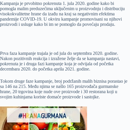
Kampanja je prvobitno pokrenuta 1. jula 2020. godine kako bi
pomogla malim preduzećima uključenim u proizvodnju i distribuciju
visokokvalitetne hrane da izađu na kraj sa negativnim efektima
pandemije COVID-19. U okviru kampanje promovisani su njihovi
proizvodi i usluge kako bi im se pomoglo da povećaju prodaju.
Prva faza kampanje trajala je od jula do septembra 2020. godine.
Nakon pozitivnih reakcija i izražene želje da se kampanja nastavi,
pokrenuta je i druga fazi kampanje koja je odvijala od početka
decembara 2020. do početka aprila 2021. godine.
Tokom druge faze kampanje, broj podržanih malih biznisa porastao je
sa 146 na 215. Među njima se našlo 165 proizvođača gurmanske
hrane, 20 trgovina koje nude ove proizvode i 30 restorana koji u
svojim kuhinjama koriste domaće proizvode i sastojke.