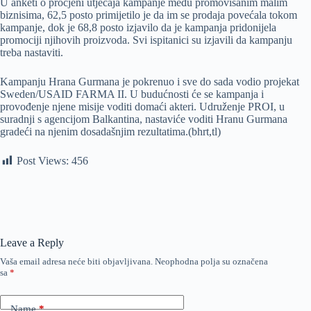
U anketi o procjeni utjecaja kampanje među promovisanim malim
biznisima, 62,5 posto primijetilo je da im se prodaja povećala tokom
kampanje, dok je 68,8 posto izjavilo da je kampanja pridonijela
promociji njihovih proizvoda. Svi ispitanici su izjavili da kampanju
treba nastaviti.
Kampanju Hrana Gurmana je pokrenuo i sve do sada vodio projekat
Sweden/USAID FARMA II. U budućnosti će se kampanja i
provođenje njene misije voditi domaći akteri. Udruženje PROI, u
suradnji s agencijom Balkantina, nastaviće voditi Hranu Gurmana
gradeći na njenim dosadašnjim rezultatima.(bhrt,tl)
Post Views:
456
Leave a Reply
Vaša email adresa neće biti objavljivana.
Neophodna polja su označena
sa
*
Name
*