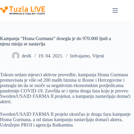
Skip
to
content
Kampanja “Hrana Gurmana” dosegla je do 970.000 ljudi a
njena misija se nastavlja
desK
19. 04. 2021.
Izdvajamo
,
Vijesti
Tokom sedam mjeseci aktivne provedbe, kampanja Hrana Gurmana
promovisala je više od 200 malih biznisa iz Bosne i Hercegovine i
pomogla im da se suoče sa negativnim ekonomskim posljedicama
pandemije COVID-19. Završila se i njena druga faza koju je proveo
Sweden/USAID FARMA II projekat, a kampanju nastavljaju domaći
akteri.
Sweden/USAID FARMA II projekt okončao je drugu fazu kampanje
Hrana Gurmana, a od danas kampanju nastavljaju domaći aktera,
Udružejne PROI i agencija Balkantina.