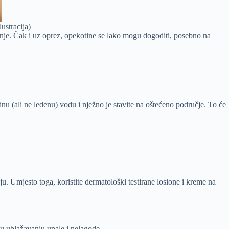
ustracija)
nje. Čak i uz oprez, opekotine se lako mogu dogoditi, posebno na
adnu (ali ne ledenu) vodu i nježno je stavite na oštećeno područje. To će
u. Umjesto toga, koristite dermatološki testirane losione i kreme na
 u ublažavanju upale i nelagode.