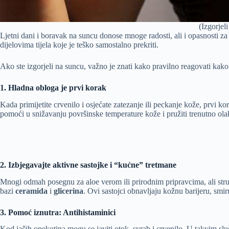
(Izgorjel
Ljetni dani i boravak na suncu donose mnoge radosti, ali i opasnosti 
dijelovima tijela koje je teško samostalno prekriti.
Ako ste izgorjeli na suncu, važno je znati kako pravilno reagovati kako b
1. Hladna obloga je prvi korak
Kada primijetite crvenilo i osjećate zatezanje ili peckanje kože, prvi ko
pomoći u snižavanju površinske temperature kože i pružiti trenutno ola
2. Izbjegavajte aktivne sastojke i “kućne” tretmane
Mnogi odmah posegnu za aloe verom ili prirodnim pripravcima, ali stručn
bazi
ceramida
i
glicerina
. Ovi sastojci obnavljaju kožnu barijeru, smir
3. Pomoć iznutra: Antihistaminici
Kod jačih opekotina mogu se javiti otok, svrab i crvenilo. U takvim sl