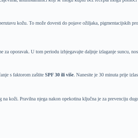
perutavu kožu. To može dovesti do pojave ožiljaka, pigmentacijskih prom
e za oporavak. U tom periodu izbjegavajte daljnje izlaganje suncu, nosi
čanje s faktorom zaštite
SPF 30 ili više
. Nanesite je 30 minuta prije izl
g na koži. Pravilna njega nakon opekotina ključna je za prevenciju dugoro