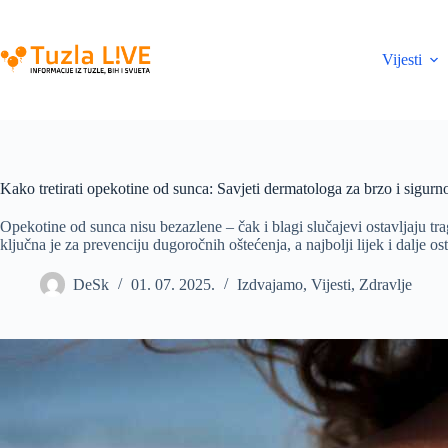
Skip
to
content
Vijesti
Kako tretirati opekotine od sunca: Savjeti dermatologa za brzo i sigurn
Opekotine od sunca nisu bezazlene – čak i blagi slučajevi ostavljaju tr
ključna je za prevenciju dugoročnih oštećenja, a najbolji lijek i dalje os
DeSk
01. 07. 2025.
Izdvajamo
,
Vijesti
,
Zdravlje