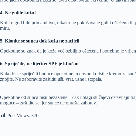
4. Ne gulite kožu!
Koliko god bilo primamljivo, nikako ne pokušavajte guliti oštećenu ili 
miru.
5. Klonite se sunca dok koža ne zacijeli
Opekotine su znak da je koža već ozbiljno oštećena i potrebno je vrijem
6. Spriječite, ne liječite: SPF je ključan
Kako biste spriječili buduće opekotine, redovno koristite kremu za sun
znojite. Ne zaboravite zaštititi uši, vrat, usne i stopala.
Opekotine od sunca nisu bezazlene – čak i blagi slučajevi ostavljaju tra
moguće – zaštitite se, jer sunce ne oprašta zaborav.
Post Views:
370