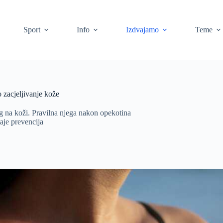
Sport
Info
Izdvajamo
Teme
o zacjeljivanje kože
ag na koži. Pravilna njega nakon opekotina
taje prevencija