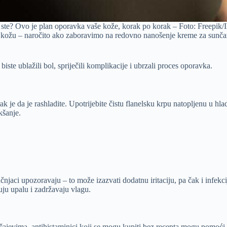
i ste? Ovo je plan oporavka vaše kože, korak po korak – Foto: Freepik/Il
za kožu – naročito ako zaboravimo na redovno nanošenje kreme za sunča
iste ublažili bol, spriječili komplikacije i ubrzali proces oporavka.
rak je da je rashladite. Upotrijebite čistu flanelsku krpu natopljenu u hl
kšanje.
jaci upozoravaju – to može izazvati dodatnu iritaciju, pa čak i infekcij
uju upalu i zadržavaju vlagu.
učajevima, antihistaminici koji se mogu kupiti bez recepta mogu pomoći