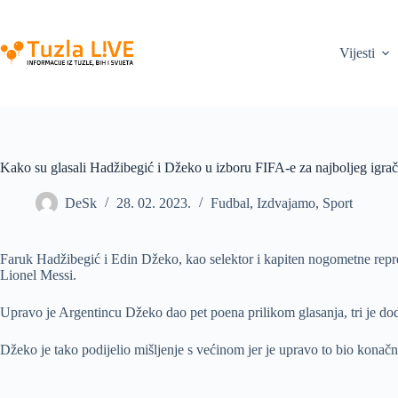
Skip
to
content
Vijesti
Kako su glasali Hadžibegić i Džeko u izboru FIFA-e za najboljeg igrača
DeSk
28. 02. 2023.
Fudbal
,
Izdvajamo
,
Sport
Faruk Hadžibegić i Edin Džeko, kao selektor i kapiten nogometne repre
Lionel Messi.
Upravo je Argentincu Džeko dao pet poena prilikom glasanja, tri je d
Džeko je tako podijelio mišljenje s većinom jer je upravo to bio konač