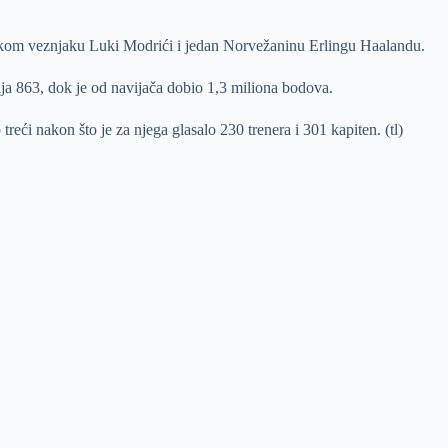
tskom veznjaku Luki Modrići i jedan Norvežaninu Erlingu Haalandu.
ja 863, dok je od navijača dobio 1,3 miliona bodova.
eći nakon što je za njega glasalo 230 trenera i 301 kapiten. (tl)