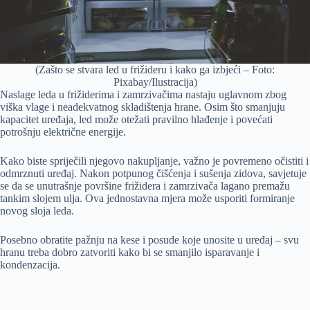
(Zašto se stvara led u frižideru i kako ga izbjeći – Foto:
Pixabay/Ilustracija)
Naslage leda u frižiderima i zamrzivačima nastaju uglavnom zbog
viška vlage i neadekvatnog skladištenja hrane. Osim što smanjuju
kapacitet uređaja, led može otežati pravilno hlađenje i povećati
potrošnju električne energije.
Kako biste spriječili njegovo nakupljanje, važno je povremeno očistiti i
odmrznuti uređaj. Nakon potpunog čišćenja i sušenja zidova, savjetuje
se da se unutrašnje površine frižidera i zamrzivača lagano premažu
tankim slojem ulja. Ova jednostavna mjera može usporiti formiranje
novog sloja leda.
Posebno obratite pažnju na kese i posude koje unosite u uređaj – svu
hranu treba dobro zatvoriti kako bi se smanjilo isparavanje i
kondenzacija.