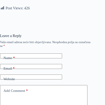
Post Views:
426
Leave a Reply
Vaša email adresa neće biti objavljivana.
Neophodna polja su označena
sa
*
Name
*
Email
*
Website
Add Comment
*