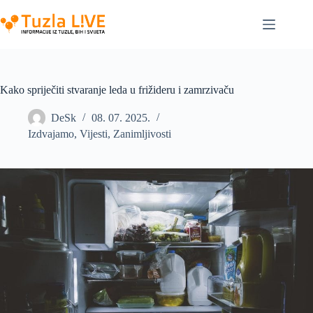
Skip
to
content
Kako spriječiti stvaranje leda u frižideru i zamrzivaču
DeSk
08. 07. 2025.
Izdvajamo
,
Vijesti
,
Zanimljivosti