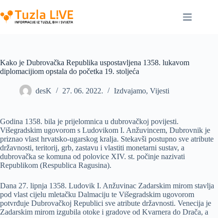
Skip
to
content
Kako je Dubrovačka Republika uspostavljena 1358. lukavom
diplomacijiom opstala do početka 19. stoljeća
desK
27. 06. 2022.
Izdvajamo
,
Vijesti
Godina 1358. bila je prijelomnica u dubrovačkoj povijesti.
Višegradskim ugovorom s Ludovikom I. Anžuvincem, Dubrovnik je
priznao vlast hrvatsko-ugarskog kralja. Stekavši postupno sve atribute
državnosti, teritorij, grb, zastavu i vlastiti monetarni sustav, a
dubrovačka se komuna od polovice XIV. st. počinje nazivati
Republikom (Respublica Ragusina).
Dana 27. lipnja 1358. Ludovik I. Anžuvinac Zadarskim mirom stavlja
pod vlast cijelu mletačku Dalmaciju te Višegradskim ugovorom
potvrđuje Dubrovačkoj Republici sve atribute državnosti. Venecija je
Zadarskim mirom izgubila otoke i gradove od Kvarnera do Drača, a