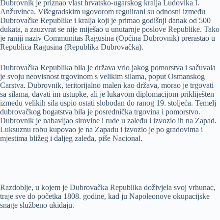
Dubrovnik je priznao vlast hrvatsko-ugarskog kralja Ludovika I.
Anžuvinca. Višegradskim ugovorom regulirani su odnosni između
Dubrovačke Republike i kralja koji je primao godišnji danak od 500
dukata, a zauzvrat se nije miješao u unutarnje poslove Republike. Tako
je raniji naziv Communitas Ragusina (Općina Dubrovnik) prerastao u
Republica Ragusina (Republika Dubrovačka).
Dubrovačka Republika bila je država vrlo jakog pomorstva i sačuvala
je svoju neovisnost trgovinom s velikim silama, poput Osmanskog
Carstva. Dubrovnik, teritorijalno malen kao država, morao je trgovati
sa silama, davati im ustupke, ali je lukavom diplomacijom prikliješten
između velikih sila uspio ostati slobodan do ranog 19. stoljeća. Temelj
dubrovačkog bogatstva bila je posrednička trgovina i pomorstvo.
Dubrovnik je nabavljao sirovine i rude u zaleđu i izvozio ih na Zapad.
Luksuznu robu kupovao je na Zapadu i izvozio je po gradovima i
mjestima bližeg i daljeg zaleđa, piše Nacional.
Razdoblje, u kojem je Dubrovačka Republika doživjela svoj vrhunac,
traje sve do početka 1808. godine, kad ju Napoleonove okupacijske
snage službeno ukidaju.