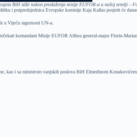
posjetu BiH stiže nakon produženja misije EUFOR-a u našoj zemlji – Fo
litiku i potpredsjednica Evropske komisije Kaja Kallas posjetit će dan
k u Vijeću sigurnosti UN-a.
 dočekati komandant Misije EUFOR Althea general-major Florin-Marian 
ine, kao i sa ministrom vanjskih poslova BiH Elmedinom Konakovićem, n