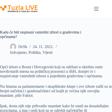
Skip
to
content
Kada će biti raspisani vanredni izbori u gradovima i
općinama?
DeSk
24. 11. 2022.
Izdvajamo
,
Politika
,
Vijesti
Opći izbori u Bosni i Hercegovini koji su održani u oktobru osim
novih/starih imena na političkoj pozornici u BiH, donijet će i
raspisivanje vanrednih izbora u pojedinim gradovima i općinama.
Na listama za parlamentarne i skupštinske klupe i ove izbore našli su se
brojni načelnici i gradonačelnici od kojih je većina njih osvojila
mandate, piše Faktor.
Ipak, dosta njih nije prihvatilo mandate kako bi ostali na dosadašnjim
pozicijama, a ima i onih koji su se odrekli načelničke ili