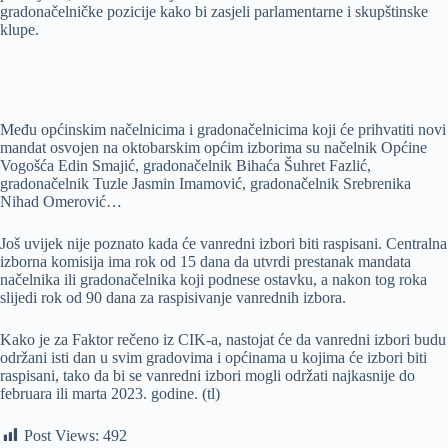
gradonačelničke pozicije kako bi zasjeli parlamentarne i skupštinske
klupe.
Među općinskim načelnicima i gradonačelnicima koji će prihvatiti novi
mandat osvojen na oktobarskim općim izborima su načelnik Općine
Vogošća Edin Smajić, gradonačelnik Bihaća Šuhret Fazlić,
gradonačelnik Tuzle Jasmin Imamović, gradonačelnik Srebrenika
Nihad Omerović…
Još uvijek nije poznato kada će vanredni izbori biti raspisani. Centralna
izborna komisija ima rok od 15 dana da utvrdi prestanak mandata
načelnika ili gradonačelnika koji podnese ostavku, a nakon tog roka
slijedi rok od 90 dana za raspisivanje vanrednih izbora.
Kako je za Faktor rečeno iz CIK-a, nastojat će da vanredni izbori budu
održani isti dan u svim gradovima i općinama u kojima će izbori biti
raspisani, tako da bi se vanredni izbori mogli održati najkasnije do
februara ili marta 2023. godine. (tl)
Post Views:
492