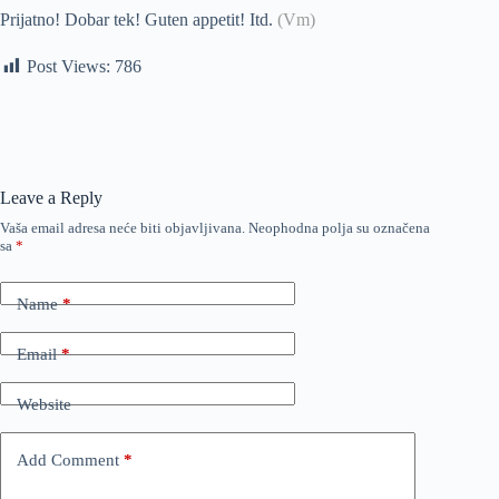
Prijatno! Dobar tek! Guten appetit! Itd.
(Vm)
Post Views:
786
Leave a Reply
Vaša email adresa neće biti objavljivana.
Neophodna polja su označena
sa
*
Name
*
Email
*
Website
Add Comment
*