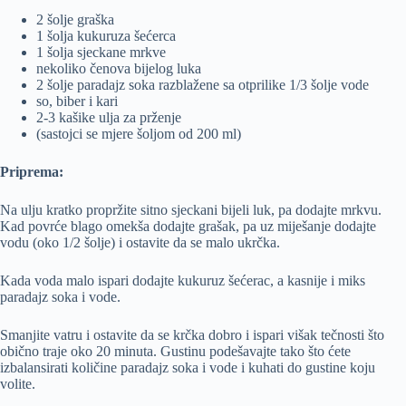
2 šolje graška
1 šolja kukuruza šećerca
1 šolja sjeckane mrkve
nekoliko čenova bijelog luka
2 šolje paradajz soka razblažene sa otprilike 1/3 šolje vode
so, biber i kari
2-3 kašike ulja za prženje
(sastojci se mjere šoljom od 200 ml)
Priprema:
Na ulju kratko propržite sitno sjeckani bijeli luk, pa dodajte mrkvu.
Kad povrće blago omekša dodajte grašak, pa uz miješanje dodajte
vodu (oko 1/2 šolje) i ostavite da se malo ukrčka.
Kada voda malo ispari dodajte kukuruz šećerac, a kasnije i miks
paradajz soka i vode.
Smanjite vatru i ostavite da se krčka dobro i ispari višak tečnosti što
obično traje oko 20 minuta. Gustinu podešavajte tako što ćete
izbalansirati količine paradajz soka i vode i kuhati do gustine koju
volite.