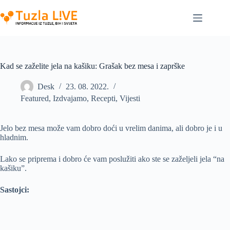
Skip
to
content
Kad se zaželite jela na kašiku: Grašak bez mesa i zaprške
Desk
23. 08. 2022.
Featured
,
Izdvajamo
,
Recepti
,
Vijesti
Jelo bez mesa može vam dobro doći u vrelim danima, ali dobro je i u
hladnim.
Lako se priprema i dobro će vam poslužiti ako ste se zaželjeli jela “na
kašiku”.
Sastojci: