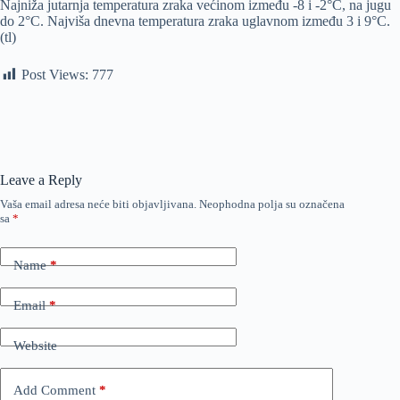
Najniža jutarnja temperatura zraka većinom između -8 i -2°C, na jugu
do 2°C. Najviša dnevna temperatura zraka uglavnom između 3 i 9°C.
(tl)
Post Views:
777
Leave a Reply
Vaša email adresa neće biti objavljivana.
Neophodna polja su označena
sa
*
Name
*
Email
*
Website
Add Comment
*