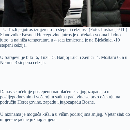
U Tuzli je jutros izmjereno -5 stepeni celzijusa (Foto: Ilustracija/TL)
Stanovnike Bosne i Hercegovine jutros je dočekalo veoma hladno
jutro, a najniža temperatura u 4 sata izmjerena je na Bjelašnici -10
stepeni celzija.
U Sarajevu je bilo -6, Tuzli -5, Banjoj Luci i Zenici -4, Mostaru 0, a u
Neumu 3 stepena celzija.
Danas se očekuje postepeno naoblačenje sa jugozapada, a u
poslijepodnevnim i večernjim satima padavine se prvo očekuju na
području Hercegovine, zapadu i jugozapadu Bosne.
U nizinama je moguća kiša, a u višim područjima snijeg. Vjetar slab do
umjerene jačine južnog smjera.