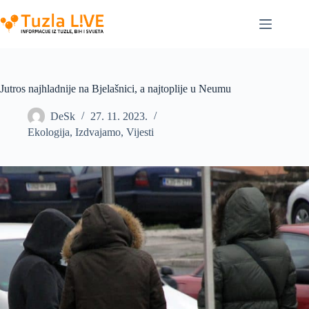
Skip
to
content
Jutros najhladnije na Bjelašnici, a najtoplije u Neumu
DeSk
27. 11. 2023.
Ekologija
,
Izdvajamo
,
Vijesti