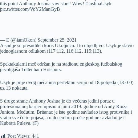
this point Anthony Joshua saw stars! Wow! #JoshuaUsyk
pic.twitter.com/VoY2ManGyB
— E (@iamOkon) September 25, 2021
A sudije su presudile i koris Ukrajinca. I to ubjedljivo. Usyk je slavio
jednoglasnom odlukom (117:112, 116:112, 115:113).
Spektakularni meč održan je na stadionu engleskog fudbalskog
prvoligaša Tottenham Hotspurs.
Usyk je prije ovog meča ima perfektnu seriju od 18 pobjeda (18-0-0)
uz 13 nokauta.
S druge strane Anthony Joshua je do večeras jedini poraz u
profesionalnoj karijeri upisao u junu 2019. godine od Andy Ruiza
Juniora. Međutim, Britanac je iste godine savladao istog protivnika i
vratio sve četiri pojasa, a u decembru prošle godine savladao je i
Kubrata Puleva. (F)
Post Views:
441