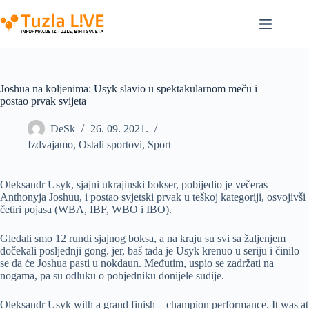
Skip
to
content
Joshua na koljenima: Usyk slavio u spektakularnom meču i
postao prvak svijeta
DeSk
26. 09. 2021.
Izdvajamo
,
Ostali sportovi
,
Sport
Oleksandr Usyk, sjajni ukrajinski bokser, pobijedio je večeras
Anthonyja Joshuu, i postao svjetski prvak u teškoj kategoriji, osvojivši
četiri pojasa (WBA, IBF, WBO i IBO).
Gledali smo 12 rundi sjajnog boksa, a na kraju su svi sa žaljenjem
dočekali posljednji gong. jer, baš tada je Usyk krenuo u seriju i činilo
se da će Joshua pasti u nokdaun. Međutim, uspio se zadržati na
nogama, pa su odluku o pobjedniku donijele sudije.
Oleksandr Usyk with a grand finish – champion performance. It was at