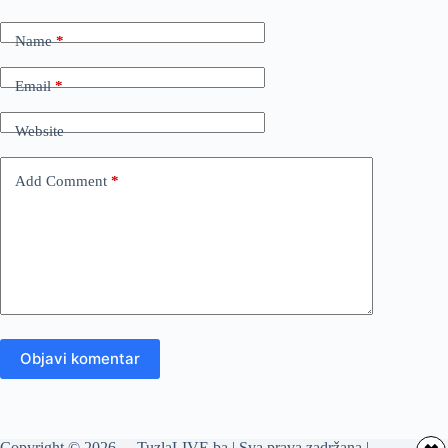
Name
*
Email
*
Website
Add Comment
*
Objavi komentar
Copyright © 2026 - TuzlaLIVE.ba | Sva prava zadržana |