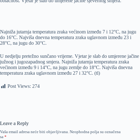
oblačnost. Vjetar je slab do umjerene jačine sjevernog smjera.
Najniža jutarnja temperatura zraka većinom između 7 i 12°C, na jugu
do 16°C. Najviša dnevna temperatura zraka uglavnom između 23 i
28°C, na jugu do 30°C.
U nedjelju pretežno sunčano vrijeme. Vjetar je slab do umjerene jačine
južnog i jugozapadnog smjera. Najniža jutarnja temperatura zraka
većinom između 9 i 14°C, na jugu zemlje do 18°C. Najviša dnevna
temperatura zraka uglavnom između 27 i 32°C. (tl)
Post Views:
274
Leave a Reply
Vaša email adresa neće biti objavljivana.
Neophodna polja su označena
sa
*