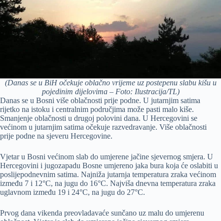
(Danas se u BiH očekuje oblačno vrijeme uz postepenu slabu kišu u
pojedinim dijelovima – Foto: Ilustracija/TL)
Danas se u Bosni više oblačnosti prije podne. U jutarnjim satima
rijetko na istoku i centralnim područjima može pasti malo kiše.
Smanjenje oblačnosti u drugoj polovini dana. U Hercegovini se
većinom u jutarnjim satima očekuje razvedravanje. Više oblačnosti
prije podne na sjeveru Hercegovine.
Vjetar u Bosni većinom slab do umjerene jačine sjevernog smjera. U
Hercegovini i jugozapadu Bosne umjereno jaka bura koja će oslabiti u
poslijepodnevnim satima. Najniža jutarnja temperatura zraka većinom
između 7 i 12°C, na jugu do 16°C. Najviša dnevna temperatura zraka
uglavnom između 19 i 24°C, na jugu do 27°C.
Prvog dana vikenda preovladavaće sunčano uz malu do umjerenu