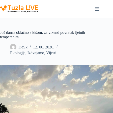
Skip
to
content
Još danas oblačno s kišom, za vikend povratak ljetnih
temperatura
DeSk
12. 06. 2026.
Ekologija
,
Izdvajamo
,
Vijesti