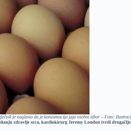
iječnik je naglasio da je konzumacija jaja osobni izbor – Foto: Ilustraci
 pitanju zdravlje srca, kardiokirurg Jeremy London tvrdi drugačije