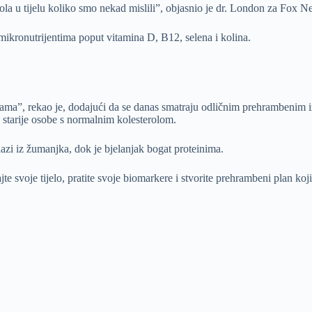
ola u tijelu koliko smo nekad mislili”, objasnio je dr. London za Fox N
 mikronutrijentima poput vitamina D, B12, selena i kolina.
nama”, rekao je, dodajući da se danas smatraju odličnim prehrambenim 
a starije osobe s normalnim kolesterolom.
azi iz žumanjka, dok je bjelanjak bogat proteinima.
jte svoje tijelo, pratite svoje biomarkere i stvorite prehrambeni plan koj