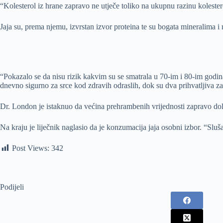
“Kolesterol iz hrane zapravo ne utječe toliko na ukupnu razinu kolester
Jaja su, prema njemu, izvrstan izvor proteina te su bogata mineralima i
“Pokazalo se da nisu rizik kakvim su se smatrala u 70-im i 80-im godi
dnevno sigurno za srce kod zdravih odraslih, dok su dva prihvatljiva z
Dr. London je istaknuo da većina prehrambenih vrijednosti zapravo dol
Na kraju je liječnik naglasio da je konzumacija jaja osobni izbor. “Sluša
Post Views:
342
Podijeli