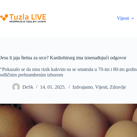
Skip
to
content
Vijesti
Jesu li jaja štetna za srce? Kardiohirurg ima iznenađujući odgovor
“Pokazalo se da nisu rizik kakvim su se smatrala u 70-im i 80-im godin
odličnim prehrambenim izborom
DeSk
14. 01. 2025.
Izdvajamo
,
Vijesti
,
Zdravlje