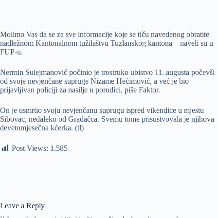
Molimo Vas da se za sve informacije koje se tiču navedenog obratite
nadležnom Kantonalnom tužilaštvu Tuzlanskog kantona – naveli su u
FUP-u.
Nermin Sulejmanović počinio je trostruko ubistvo 11. augusta počevši
od svoje nevjenčane supruge Nizame Hećimović, a već je bio
prijavljivan policiji za nasilje u porodici, piše Faktor.
On je usmrtio svoju nevjenčanu suprugu ispred vikendice u mjestu
Sibovac, nedaleko od Gradačca. Svemu tome prisustvovala je njihova
devetomjesečna kćerka. (tl)
Post Views:
1.585
Leave a Reply