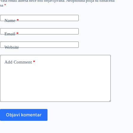
Vaša email adresa neće biti objavljivana.
Neophodna polja su označena
sa
*
Name
*
Email
*
Website
Add Comment
*
Objavi komentar