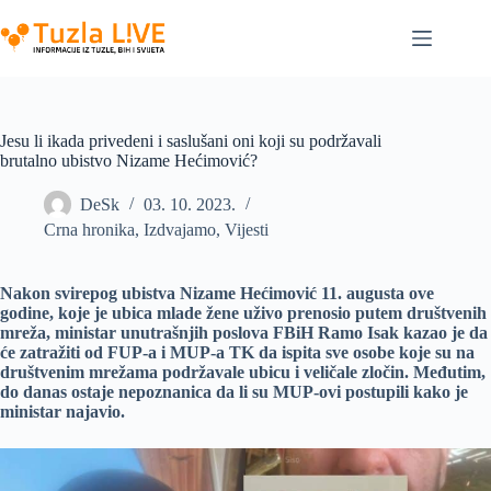
Skip
to
content
Jesu li ikada privedeni i saslušani oni koji su podržavali
brutalno ubistvo Nizame Hećimović?
DeSk
03. 10. 2023.
Crna hronika
,
Izdvajamo
,
Vijesti
Nakon svirepog ubistva Nizame Hećimović 11. augusta ove
godine, koje je ubica mlade žene uživo prenosio putem društvenih
mreža, ministar unutrašnjih poslova FBiH Ramo Isak kazao je da
će zatražiti od FUP-a i MUP-a TK da ispita sve osobe koje su na
društvenim mrežama podržavale ubicu i veličale zločin. Međutim,
do danas ostaje nepoznanica da li su MUP-ovi postupili kako je
ministar najavio.