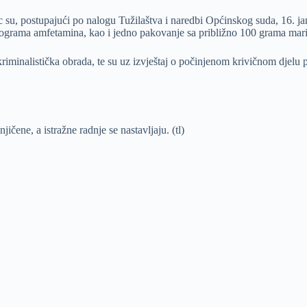
ac su, postupajući po nalogu Tužilaštva i naredbi Općinskog suda, 16. jan
grama amfetamina, kao i jedno pakovanje sa približno 100 grama marihu
riminalistička obrada, te su uz izvještaj o počinjenom krivičnom djelu
ičene, a istražne radnje se nastavljaju. (tl)