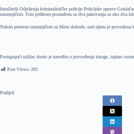
Istražitelji Odjeljenja kriminalističke policije Policijske uprave Gradač
osumnjičeni. Tom prilikom pronađena su dva pakovanja sa oko dva kilo
Nakon pretresa osumnjičeni su lišeni slobode, nad njima je provedena k
Postupajući tužilac donio je naredbu o provođenju istrage, ispitao osumnj
Post Views:
285
Podijeli