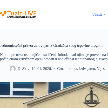
Skip
to
content
Vijesti
Jednomjesečni pritvor za dvojac iz Gradačca zbog trgovine drogom
Nakon pretresa osumnjičeni su lišeni slobode, nad njima je provedena kr
počinjenom krivičnom djelu predati u nadležnost Kantonalnog tužilaš
DeSk
19. 01. 2026.
Crna hronika
,
Izdvajamo
,
Vijesti