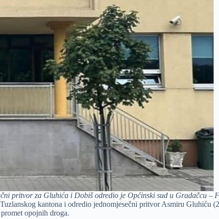
čni pritvor za Gluhića i Dobiš odredio je Općinski sud u Gradačcu – F
a Tuzlanskog kantona i odredio jednomjesečni pritvor Asmiru Gluhiću (
u promet opojnih droga.