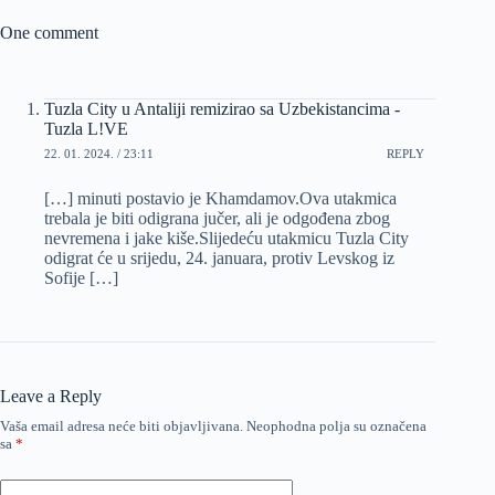
One comment
Tuzla City u Antaliji remizirao sa Uzbekistancima -
Tuzla L!VE
22. 01. 2024. / 23:11
REPLY
[…] minuti postavio je Khamdamov.Ova utakmica
trebala je biti odigrana jučer, ali je odgođena zbog
nevremena i jake kiše.Slijedeću utakmicu Tuzla City
odigrat će u srijedu, 24. januara, protiv Levskog iz
Sofije […]
Leave a Reply
Vaša email adresa neće biti objavljivana.
Neophodna polja su označena
sa
*