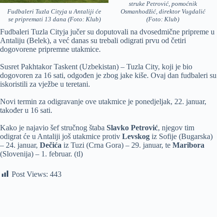
struke Petrović, pomoćnik
Fudbaleri Tuzla Cityja u Antaliji će
Osmanhodžić, direktor Vugdalić
se pripremati 13 dana (Foto: Klub)
(Foto: Klub)
Fudbaleri Tuzla Cityja jučer su doputovali na dvosedmične pripreme u
Antaliju (Belek), a već danas su trebali odigrati prvu od četiri
dogovorene pripremne utakmice.
Susret Pakhtakor Taskent (Uzbekistan) – Tuzla City, koji je bio
dogovoren za 16 sati, odgođen je zbog jake kiše. Ovaj dan fudbaleri su
iskoristili za vježbe u teretani.
Novi termin za odigravanje ove utakmice je ponedjeljak, 22. januar,
također u 16 sati.
Kako je najavio šef stručnog štaba
Slavko Petrović
, njegov tim
odigrat će u Antaliji još utakmice protiv
Levskog
iz Sofije (Bugarska)
– 24. januar,
Dečića
iz Tuzi (Crna Gora) – 29. januar, te
Maribora
(Slovenija) – 1. februar. (tl)
Post Views:
443