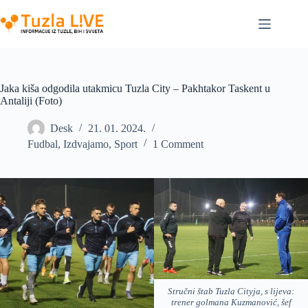
Skip
to
content
Jaka kiša odgodila utakmicu Tuzla City – Pakhtakor Taskent u
Antaliji (Foto)
Desk
21. 01. 2024.
Fudbal
,
Izdvajamo
,
Sport
1 Comment
Stručni štab Tuzla Cityja, s lijeva:
trener golmana Kuzmanović, šef