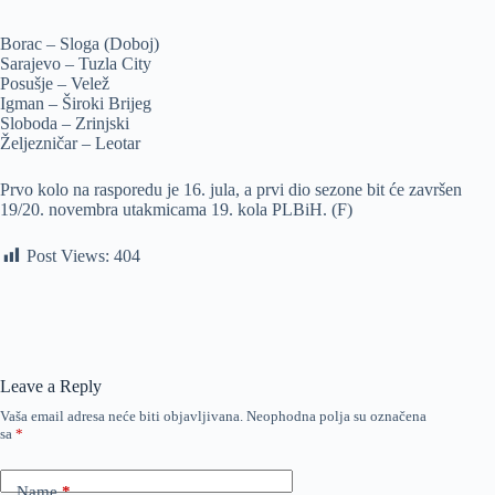
Borac – Sloga (Doboj)
Sarajevo – Tuzla City
Posušje – Velež
Igman – Široki Brijeg
Sloboda – Zrinjski
Željezničar – Leotar
Prvo kolo na rasporedu je 16. jula, a prvi dio sezone bit će završen
19/20. novembra utakmicama 19. kola PLBiH. (F)
Post Views:
404
Leave a Reply
Vaša email adresa neće biti objavljivana.
Neophodna polja su označena
sa
*
Name
*