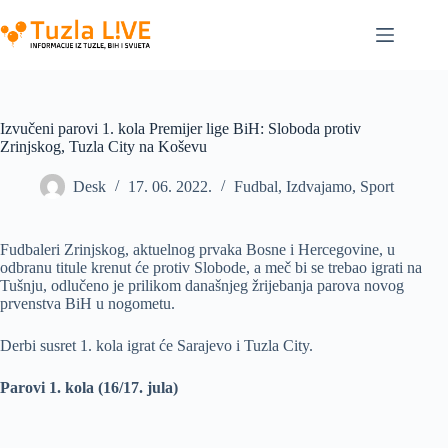
Skip
to
content
Izvučeni parovi 1. kola Premijer lige BiH: Sloboda protiv
Zrinjskog, Tuzla City na Koševu
Desk
17. 06. 2022.
Fudbal
,
Izdvajamo
,
Sport
Fudbaleri Zrinjskog, aktuelnog prvaka Bosne i Hercegovine, u
odbranu titule krenut će protiv Slobode, a meč bi se trebao igrati na
Tušnju, odlučeno je prilikom današnjeg žrijebanja parova novog
prvenstva BiH u nogometu.
Derbi susret 1. kola igrat će Sarajevo i Tuzla City.
Parovi 1. kola (16/17. jula)