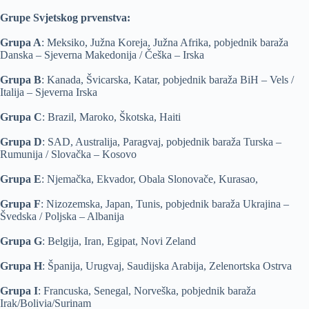
Grupe Svjetskog prvenstva:
Grupa A
: Meksiko, Južna Koreja, Južna Afrika, pobjednik baraža
Danska – Sjeverna Makedonija / Češka – Irska
Grupa B
: Kanada, Švicarska, Katar, pobjednik baraža BiH – Vels /
Italija – Sjeverna Irska
Grupa C
: Brazil, Maroko, Škotska, Haiti
Grupa D
: SAD, Australija, Paragvaj, pobjednik baraža Turska –
Rumunija / Slovačka – Kosovo
Grupa E
: Njemačka, Ekvador, Obala Slonovače, Kurasao,
Grupa F
: Nizozemska, Japan, Tunis, pobjednik baraža Ukrajina –
Švedska / Poljska – Albanija
Grupa G
: Belgija, Iran, Egipat, Novi Zeland
Grupa H
: Španija, Urugvaj, Saudijska Arabija, Zelenortska Ostrva
Grupa I
: Francuska, Senegal, Norveška, pobjednik baraža
Irak/Bolivia/Surinam