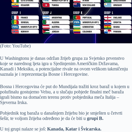
(Foto: YouTube)
U Washingtonu je danas održan žrijeb grupa za Svjetsko prvenstvo
koje se narednog ljeta igra u Sjedinjenim Američkim Državama,
Kanadi i Meksiku, a potencijalne rivale na ovom velikom takmičenju
saznala je i reprezentacija Bosne i Hercegovine.
Bosna i Hercegovina će put do Mundijala tražiti kroz baraž u kojem u
polufinalu gostujemo Velsu, a u slučaju pobjede finalni meč baraža
igrali bismo na domaćem terenu protiv pobjednika meča Italija –
Sjeverna Irska.
Pobjednik tog baraža u današnjem žrijebu bio je smješten u četvrti
šešir, te voljom žrijeba određeno je da će biti u
grupi B.
U toj grupi nalaze se još:
Kanada, Katar i Švicarska.