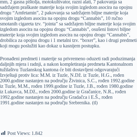
mm, 2 gasna pištolja, motokultivator, razni alati, 7 pakovanja sa
sadržajem praškaste materije koja svojim izgledom asocira na opojnu
drogu “Amfetamin”, 2 pakovanja sa sadržajem biljne materije koja
svojim izgledom asocira na opojnu drogu “Cannabis”, 10 ručno
smotanih cigareta tzv. “jointa” sa sadržajem biljne materije koja svojim
izgledom asocira na opojnu drogu “Cannabis”, osušeni listovi biljne
materije koja svojim izgledom asocira na opojnu drogu “Cannabis”,
drobilica za opojnu drogu i 1 metalni tzv. “boxer”, kao i drugi predmeti
koji mogu poslužiti kao dokaz u kasnijem postupku.
Pronađeni predmeti i materije su privremeno oduzeti radi poduzimanja
daljnjih mjera i radnji, a nakon kompletiranja predmeta Kantonalnom
tužilaštvu Tuzlanskog kantona će biti dostavljeni odgovarajući
Izvještaji protiv lica: M.M. iz Tuzle, N.Dž. iz Tuzle, H.G., rođen
2000.godine nastanjen na području Živinica, S.C., rođen 1992.godine
iz Tuzle, M.M., rođen 1999.godine iz Tuzle, J.B., rođen 1980.godine
iz Lukavca, M.Dž., rođen 2000.godine iz Gračanice, N.R., rođen
1992.godine nastanjen na području Gradačca i E.Š., rođen
1991.godine nastanjen na području Srebrenika. (tl)
Post Views:
1.842