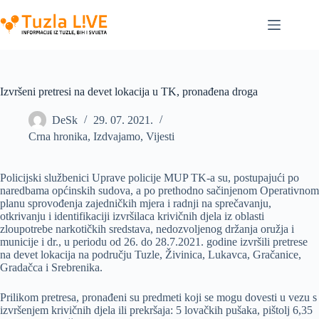
Skip
to
content
Izvršeni pretresi na devet lokacija u TK, pronađena droga
DeSk
29. 07. 2021.
Crna hronika
,
Izdvajamo
,
Vijesti
Policijski službenici Uprave policije MUP TK-a su, postupajući po
naredbama općinskih sudova, a po prethodno sačinjenom Operativnom
planu sprovođenja zajedničkih mjera i radnji na sprečavanju,
otkrivanju i identifikaciji izvršilaca krivičnih djela iz oblasti
zloupotrebe narkotičkih sredstava, nedozvoljenog držanja oružja i
municije i dr., u periodu od 26. do 28.7.2021. godine izvršili pretrese
na devet lokacija na području Tuzle, Živinica, Lukavca, Gračanice,
Gradačca i Srebrenika.
Prilikom pretresa, pronađeni su predmeti koji se mogu dovesti u vezu s
izvršenjem krivičnih djela ili prekršaja: 5 lovačkih pušaka, pištolj 6,35