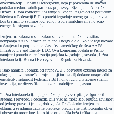
diverzifikacije u Bosni i Hercegovini, koja je pokrenuta uz snažnu
podršku međunarodnih partnera, prije svega Sjedinjenih Američkih
Država. U tom kontekstu, još ranije su vođeni razgovori sa političkim
liderima u Federaciji BiH o potrebi izgradnje novog gasnog pravca
koji bi smanjio zavisnost od jednog izvora snabdijevanja i ojačao
energetsku sigurnost zemlje.
Izmjenama zakona u sam zakon se uvodi i američki investitor,
kompanija AAFS Infrastructure and Energy d.o.o., koja je registrovana
u Sarajevu i u potpunom je vlasništvu američkog društva AAFS
Infrastructure and Energy LLC. Ova kompanija poslala je Pismo
namjere i ponudu za realizaciju projekta izgradnje gasovoda „Južna
interkonekcija Bosna i Hercegovina i Republika Hrvatska“.
Pismo namjere i ponuda od strane AAFS potvrđuju ozbiljan interes za
ulaganje u ovaj strateški projekt, koji ima za cilj dodatno unaprijediti
energetsku sigurnost Federacije BiH i omogućiti privlačenje stranih
investicija, uz diversifikaciju izvora snabdijevanja gasom.
“Južna interkonekcija nije političko pitanje, već pitanje sigurnosti
građana i privrede. Federacija BiH više ne može sebi priuštiti zavisnost
od jednog pravca i jednog dobavljača. Predloženim izmjenama
uklanjaju se administrativne prepreke, precizira se institucionalni okvir
i ubrzavaju procedure, kako bi se omogućila brža i efikasnija