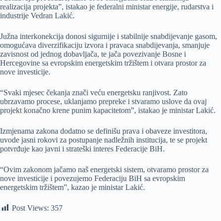
realizacija projekta”, istakao je federalni ministar energije, rudarstva i
industrije Vedran Lakić.
Južna interkonekcija donosi sigurnije i stabilnije snabdijevanje gasom,
omogućava diverzifikaciju izvora i pravaca snabdijevanja, smanjuje
zavisnost od jednog dobavljača, te jača povezivanje Bosne i
Hercegovine sa evropskim energetskim tržištem i otvara prostor za
nove investicije.
“Svaki mjesec čekanja znači veću energetsku ranjivost. Zato
ubrzavamo procese, uklanjamo prepreke i stvaramo uslove da ovaj
projekt konačno krene punim kapacitetom”, istakao je ministar Lakić.
Izmjenama zakona dodatno se definišu prava i obaveze investitora,
uvode jasni rokovi za postupanje nadležnih institucija, te se projekt
potvrđuje kao javni i strateški interes Federacije BiH.
“Ovim zakonom jačamo naš energetski sistem, otvaramo prostor za
nove investicije i povezujemo Federaciju BiH sa evropskim
energetskim tržištem”, kazao je ministar Lakić.
Post Views:
357