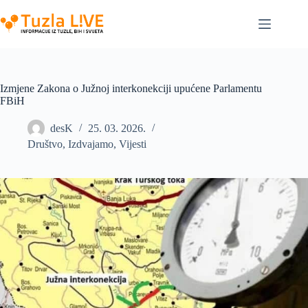
Skip
to
content
Izmjene Zakona o Južnoj interkonekciji upućene Parlamentu
FBiH
desK
25. 03. 2026.
Društvo
,
Izdvajamo
,
Vijesti