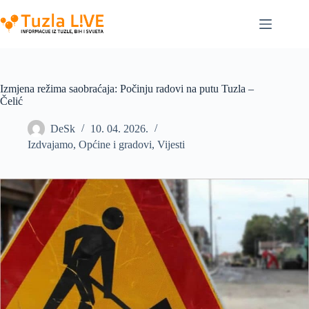
Skip
to
content
Izmjena režima saobraćaja: Počinju radovi na putu Tuzla –
Čelić
DeSk
10. 04. 2026.
Izdvajamo
,
Općine i gradovi
,
Vijesti