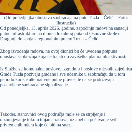
(Od ponedjeljka obustava saobraćaja na putu Tuzla – Čelić – Foto:
Ilustracija)
Od ponedjeljka, 13. aprila 2026. godine, započinju radovi na sanaciji
putne infrastrukture na dionici lokalnog puta od Osnovne škole u
Dragunji do spoja s regionalnim putem Tuzla – Čelić.
Zbog izvođenja radova, na ovoj dionici bit će uvedena potpuna
obustava saobraćaja koja će trajati do završetka planiranih aktivnosti.
Iz Službe za komunalne poslove, izgradnju i poslove mjesnih zajednica
Grada Tuzla pozivaju građane i sve učesnike u saobraćaju da u tom
periodu koriste alternativne putne pravce, te da se pridržavaju
postavljene saobraćajne signalizacije.
Također, stanovnici ovog područja mole se za strpljenje i
razumijevanje tokom trajanja radova, uz apel na poštivanje svih
privremenih mjera koje će biti na snazi.