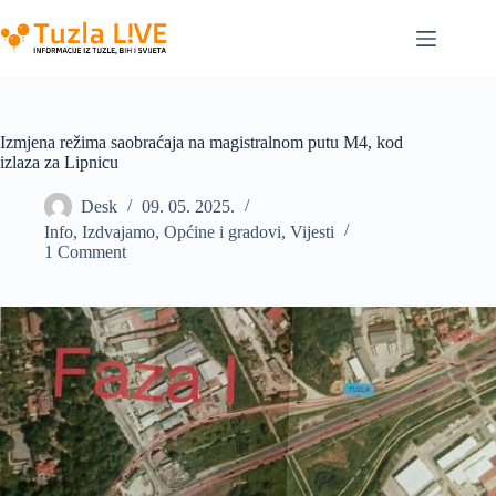
Skip
to
content
Izmjena režima saobraćaja na magistralnom putu M4, kod
izlaza za Lipnicu
Desk
09. 05. 2025.
Info
,
Izdvajamo
,
Općine i gradovi
,
Vijesti
1 Comment