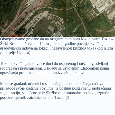
Obavještavamo građane da na magistralnom putu M4, dionica Tuzla –
Šićki Brod, od četvrtka, 15. maja 2025. godine počinje izvođenje
građevinskih radova na lokaciji nezavršenog kružnog toka (kod izlaza
za naselje Lipnica).
Tokom izvođenja radova će doći do usporenog i otežanog odvijanja
saobraćaja i preusmjerenja u skladu sa usvojenim Elaboratom plana
upravljanja prometom i dinamikom izvođenja radova.
Mole se građani, učesnici u saobraćaju, da do okončanja radova
prilagode svoje kretanje vozilima, te poštuju postavljenu saobraćajnu
signalizaciju, saopćeno je iz Službe za komunalne poslove, izgradnju i
poslove mjesnih zajednica Grada Tuzla. (t)