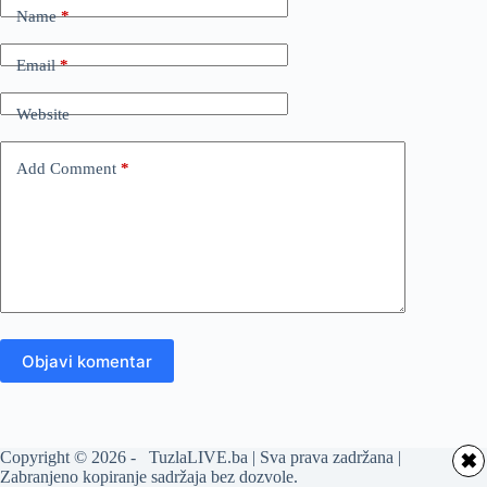
Name
*
Email
*
Website
Add Comment
*
Objavi komentar
Copyright © 2026 - TuzlaLIVE.ba | Sva prava zadržana |
✖
Zabranjeno kopiranje sadržaja bez dozvole.