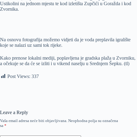
Ustikolini na jednom mjestu te kod izletišta Zupčići u Goražda i kod
Zvornika.
Na osnovu fotografija možemo vidjeti da je voda preplavila igralište
koje se nalazi uz sami tok rijeke.
Kako prenose lokalni mediji, poplavljena je gradska plaža u Zvorniku,
a očekuje se da će se izliti i u vikend naselju u Srednjem Šepku. (tl)
Post Views:
337
Leave a Reply
Vaša email adresa neće biti objavljivana.
Neophodna polja su označena
sa
*