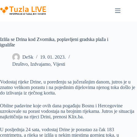
Skip
to
content
Izlila se Drina kod Zvornika, poplavljeni gradska plaža i
igralište
DeSk
19. 01. 2023.
Društvo
,
Izdvajamo
,
Vijesti
Vodostaj rijeke Drine, u poređenju sa jučerašnjim danom, jutros je u
znatno velikom porastu i na pojedinim dijelovima njenog toka došlo je
do izlivanja iz rječnog korita.
Obilne padavine koje ovih dana pogađaju Bosnu i Hercegovine
uzrokovale su porast vodostaja na brojnim rijekama. Jutros je situacija
najkritičnija na rijeci Drini, prenosi Klix.ba.
U posljednja 24 sata, vodostaj Drine je porastao za čak 183
centrimetra, a rijeka se izlila u nekim mjestima gornjeg toka, u