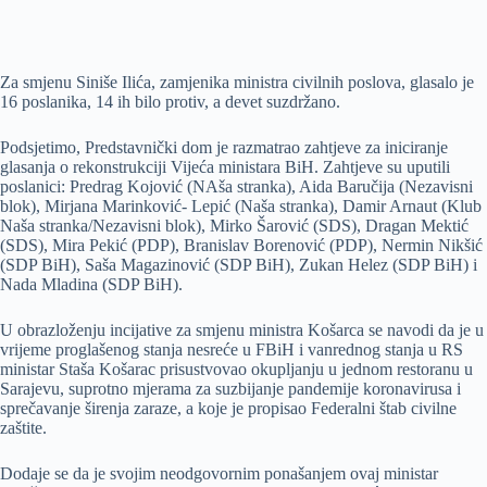
Za smjenu Siniše Ilića, zamjenika ministra civilnih poslova, glasalo je
16 poslanika, 14 ih bilo protiv, a devet suzdržano.
Podsjetimo, Predstavnički dom je razmatrao zahtjeve za iniciranje
glasanja o rekonstrukciji Vijeća ministara BiH. Zahtjeve su uputili
poslanici: Predrag Kojović (NAša stranka), Aida Baručija (Nezavisni
blok), Mirjana Marinković- Lepić (Naša stranka), Damir Arnaut (Klub
Naša stranka/Nezavisni blok), Mirko Šarović (SDS), Dragan Mektić
(SDS), Mira Pekić (PDP), Branislav Borenović (PDP), Nermin Nikšić
(SDP BiH), Saša Magazinović (SDP BiH), Zukan Helez (SDP BiH) i
Nada Mladina (SDP BiH).
U obrazloženju incijative za smjenu ministra Košarca se navodi da je u
vrijeme proglašenog stanja nesreće u FBiH i vanrednog stanja u RS
ministar Staša Košarac prisustvovao okupljanju u jednom restoranu u
Sarajevu, suprotno mjerama za suzbijanje pandemije koronavirusa i
sprečavanje širenja zaraze, a koje je propisao Federalni štab civilne
zaštite.
Dodaje se da je svojim neodgovornim ponašanjem ovaj ministar