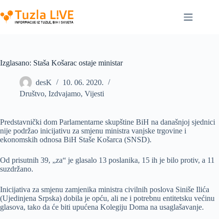
Skip
to
content
Izglasano: Staša Košarac ostaje ministar
desK
10. 06. 2020.
Društvo
,
Izdvajamo
,
Vijesti
Predstavnički dom Parlamentarne skupštine BiH na današnjoj sjednici
nije podržao inicijativu za smjenu ministra vanjske trgovine i
ekonomskih odnosa BiH Staše Košarca (SNSD).
Od prisutnih 39, „za“ je glasalo 13 poslanika, 15 ih je bilo protiv, a 11
suzdržano.
Inicijativa za smjenu zamjenika ministra civilnih poslova Siniše Ilića
(Ujedinjena Srpska) dobila je opću, ali ne i potrebnu entitetsku većinu
glasova, tako da će biti upućena Kolegiju Doma na usaglašavanje.