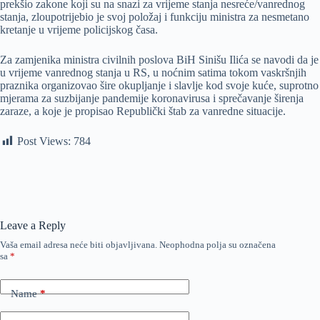
prekšio zakone koji su na snazi za vrijeme stanja nesreće/vanrednog
stanja, zloupotrijebio je svoj položaj i funkciju ministra za nesmetano
kretanje u vrijeme policijskog časa.
Za zamjenika ministra civilnih poslova BiH Sinišu Ilića se navodi da je
u vrijeme vanrednog stanja u RS, u noćnim satima tokom vaskršnjih
praznika organizovao šire okupljanje i slavlje kod svoje kuće, suprotno
mjerama za suzbijanje pandemije koronavirusa i sprečavanje širenja
zaraze, a koje je propisao Republički štab za vanredne situacije.
Post Views:
784
Leave a Reply
Vaša email adresa neće biti objavljivana.
Neophodna polja su označena
sa
*
Name
*