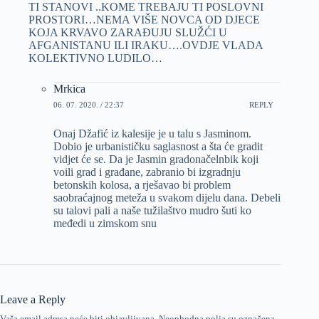
TI STANOVI ..KOME TREBAJU TI POSLOVNI
PROSTORI…NEMA VIŠE NOVCA OD DJECE
KOJA KRVAVO ZARAĐUJU SLUŽĆI U
AFGANISTANU ILI IRAKU….OVDJE VLADA
KOLEKTIVNO LUDILO…
Mrkica
06. 07. 2020. / 22:37
REPLY
Onaj Džafić iz kalesije je u talu s Jasminom.
Dobio je urbanističku saglasnost a šta će gradit
vidjet će se. Da je Jasmin gradonačelnbik koji
voili grad i građane, zabranio bi izgradnju
betonskih kolosa, a rješavao bi problem
saobraćajnog meteža u svakom dijelu dana. Debeli
su talovi pali a naše tužilaštvo mudro šuti ko
međedi u zimskom snu
Leave a Reply
Vaša email adresa neće biti objavljivana.
Neophodna polja su označena