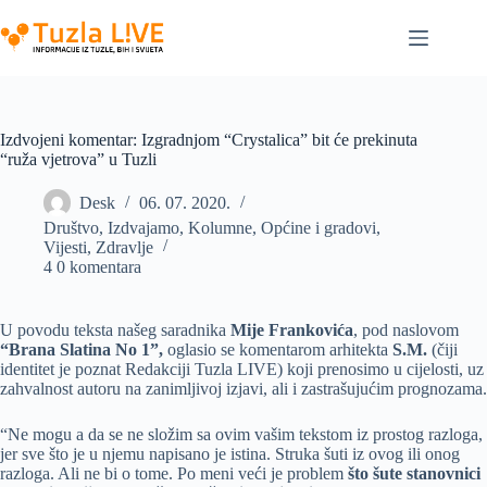
Skip
to
content
Izdvojeni komentar: Izgradnjom “Crystalica” bit će prekinuta
“ruža vjetrova” u Tuzli
Desk
06. 07. 2020.
Društvo
,
Izdvajamo
,
Kolumne
,
Općine i gradovi
,
Vijesti
,
Zdravlje
4 0 komentara
U povodu teksta našeg saradnika
Mije Frankovića
, pod naslovom
“Brana Slatina No 1”,
oglasio se komentarom arhitekta
S.M.
(čiji
identitet je poznat Redakciji Tuzla LIVE) koji prenosimo u cijelosti, uz
zahvalnost autoru na zanimljivoj izjavi, ali i zastrašujućim prognozama.
“Ne mogu a da se ne složim sa ovim vašim tekstom iz prostog razloga,
jer sve što je u njemu napisano je istina. Struka šuti iz ovog ili onog
razloga. Ali ne bi o tome. Po meni veći je problem
što šute stanovnici