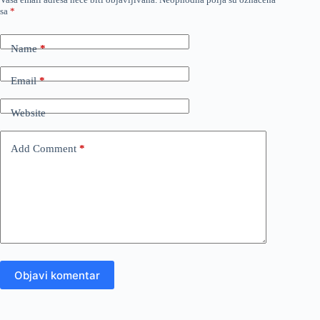
sa
*
Name
*
Email
*
Website
Add Comment
*
Objavi komentar