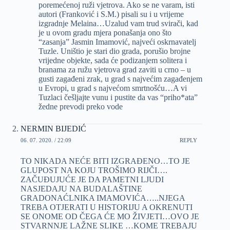
poremećenoj ruži vjetrova. Ako se ne varam, isti
autori (Franković i S.M.) pisali su i u vrijeme
izgradnje Melaina…Uzalud vam trud svirači, kad
je u ovom gradu mjera ponašanja ono što
“zasanja” Jasmin Imamović, najveći oskrnavatelj
Tuzle. Uništio je stari dio grada, porušio brojne
vrijedne objekte, sada će podizanjem solitera i
branama za ružu vjetrova grad zaviti u crno – u
gusti zagađeni zrak, u grad s najvećim zagađenjem
u Evropi, u grad s najvećom smrtnošću…A vi
Tuzlaci češljajte vunu i pustite da vas “priho*ata”
žedne prevodi preko vode
NERMIN BIJEDIĆ
06. 07. 2020. / 22:09
REPLY
TO NIKADA NEĆE BITI IZGRAĐENO…TO JE
GLUPOST NA KOJU TROŠIMO RIJČI….
ZAČUĐUJUĆE JE DA PAMETNI LJUDI
NASJEDAJU NA BUDALAŠTINE
GRADONAĆLNIKA IMAMOVIĆA…..NJEGA
TREBA OTJERATI U HISTORIJU A OKRENUTI
SE ONOME OD ČEGA ĆE MO ŽIVJETI…OVO JE
STVARNNJE LAŽNE SLIKE …KOME TREBAJU