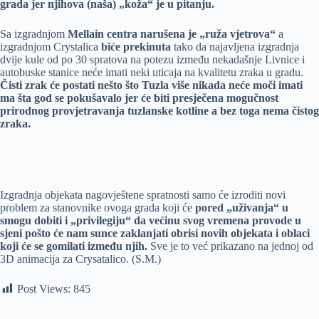
grada jer njihova (naša) „koža“ je u pitanju.
Sa izgradnjom
Mellain centra narušena je „ruža vjetrova“
a
izgradnjom Crystalica
biće prekinuta
tako da najavljena izgradnja
dvije kule od po 30 spratova na potezu između nekadašnje Livnice i
autobuske stanice neće imati neki uticaja na kvalitetu zraka u gradu.
Čisti zrak će postati nešto što Tuzla više nikada neće moči imati
ma šta god se pokušavalo jer će biti presječena mogučnost
prirodnog provjetravanja tuzlanske kotline a bez toga nema čistog
zraka.
Izgradnja objekata nagovještene spratnosti samo će izroditi novi
problem za stanovnike ovoga grada koji će
pored „uživanja“ u
smogu dobiti i „privilegiju“ da većinu svog vremena provode u
sjeni pošto će nam sunce zaklanjati obrisi novih objekata i oblaci
koji će se gomilati između njih.
Sve je to već prikazano na jednoj od
3D animacija za Crysatalico. (S.M.)
Post Views:
845