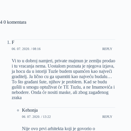
4 0 komentara
F
06. 07. 2020. / 08:16
REPLY
Vi to u dobroj namjeri, private majmun je zemlju prodao
i tu vracanja nema. Uostalom poznata je njegova izjava,
ja hocu da u istoriji Tuzle budem upamćen kao najveći
graditelj. Ja lično cu ga upamtiti kao najveću budalu…
To što građani šute, njihov je problem. Kad se budu
gušili u smogu optuživat će TE Tuzlu, a ne Imamovića i
nebodere. Onda će nositi maske, ali zbog zagađenog
zraka
Kehonja
06. 07. 2020. / 13:22
REPLY
Nije ovo prvi arhitekta koji je govorio o