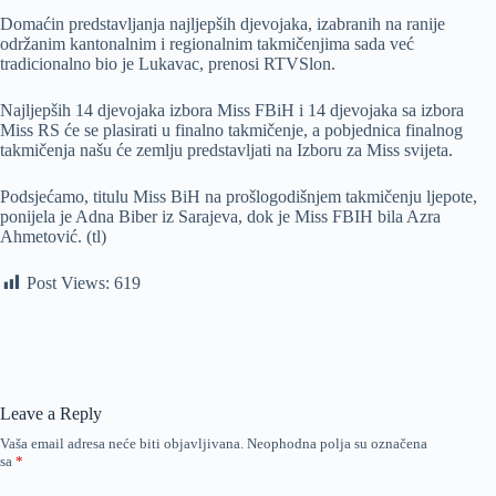
Domaćin predstavljanja najljepših djevojaka, izabranih na ranije
održanim kantonalnim i regionalnim takmičenjima sada već
tradicionalno bio je Lukavac, prenosi RTVSlon.
Najljepših 14 djevojaka izbora Miss FBiH i 14 djevojaka sa izbora
Miss RS će se plasirati u finalno takmičenje, a pobjednica finalnog
takmičenja našu će zemlju predstavljati na Izboru za Miss svijeta.
Podsjećamo, titulu Miss BiH na prošlogodišnjem takmičenju ljepote,
ponijela je Adna Biber iz Sarajeva, dok je Miss FBIH bila Azra
Ahmetović. (tl)
Post Views:
619
Leave a Reply
Vaša email adresa neće biti objavljivana.
Neophodna polja su označena
sa
*