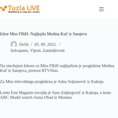
Skip
to
content
Izbor Miss FBiH: Najljepša Medina Kuč iz Sarajeva
DeSk
05. 09. 2022.
Izdvajamo
,
Vijesti
,
Zanimljivosti
Na sinošnjem Izboru za Miss FBiH najljepšom je proglašena Medina
Kuč iz Sarajeva, prenosi RTVSlon.
Za Miss televoltinga proglašena je Adna Sejkanović iz Kaknja.
Lentu Emi Magazin osvojila je Sara Alajbegović iz Kaknja, a lentu
ABC Model search Anisa Obad iz Mostara.