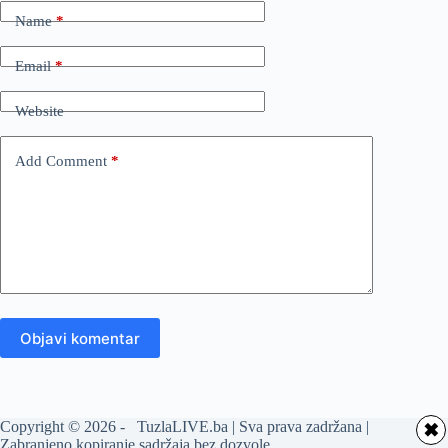
Name
*
Email
*
Website
Add Comment
*
Objavi komentar
Copyright © 2026 - TuzlaLIVE.ba | Sva prava zadržana |
✖
Zabranjeno kopiranje sadržaja bez dozvole.