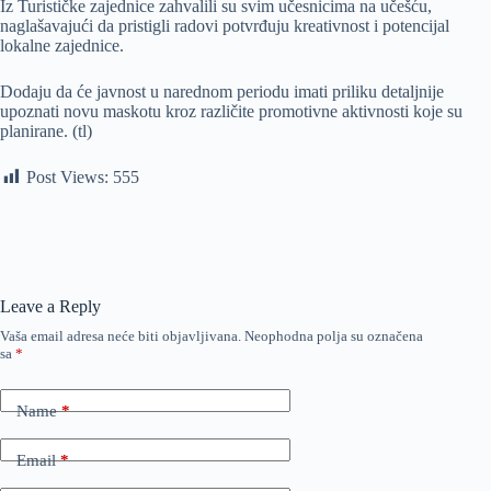
Iz Turističke zajednice zahvalili su svim učesnicima na učešću,
naglašavajući da pristigli radovi potvrđuju kreativnost i potencijal
lokalne zajednice.
Dodaju da će javnost u narednom periodu imati priliku detaljnije
upoznati novu maskotu kroz različite promotivne aktivnosti koje su
planirane. (tl)
Post Views:
555
Leave a Reply
Vaša email adresa neće biti objavljivana.
Neophodna polja su označena
sa
*
Name
*
Email
*