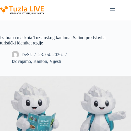
Skip
to
content
Izabrana maskota Tuzlanskog kantona: Salino predstavlja
turistički identitet regije
DeSk
23. 04. 2026.
Izdvajamo
,
Kanton
,
Vijesti