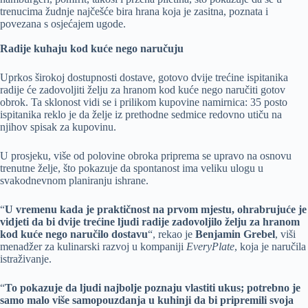
trenucima žudnje najčešće bira hrana koja je zasitna, poznata i
povezana s osjećajem ugode.
Radije kuhaju kod kuće nego naručuju
Uprkos širokoj dostupnosti dostave, gotovo dvije trećine ispitanika
radije će zadovoljiti želju za hranom kod kuće nego naručiti gotov
obrok. Ta sklonost vidi se i prilikom kupovine namirnica: 35 posto
ispitanika reklo je da želje iz prethodne sedmice redovno utiču na
njihov spisak za kupovinu.
U prosjeku, više od polovine obroka priprema se upravo na osnovu
trenutne želje, što pokazuje da spontanost ima veliku ulogu u
svakodnevnom planiranju ishrane.
“
U vremenu kada je praktičnost na prvom mjestu, ohrabrujuće je
vidjeti da bi dvije trećine ljudi radije zadovoljilo želju za hranom
kod kuće nego naručilo dostavu
“, rekao je
Benjamin Grebel
, viši
menadžer za kulinarski razvoj u kompaniji
EveryPlate
, koja je naručila
istraživanje.
“
To pokazuje da ljudi najbolje poznaju vlastiti ukus; potrebno je
samo malo više samopouzdanja u kuhinji da bi pripremili svoja