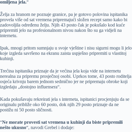
omiljena jela.
“
Želja za hranom ne poznaje granice, pa je gotovo polovina ispitanika
provela više od sat vremena pripremajući složen recept samo kako bi
zadovoljila određenu želju. Njih 43 posto čak je pokušalo kod kuće
pripremiti jelo na profesionalnom nivou nakon što su ga vidjeli na
internetu.
Ipak, mnogi pritom sumnjaju u svoje vještine i nisu sigurni mogu li jelo
koje izgleda savršeno na ekranu zaista uspješno pripremiti u vlastitoj
kuhinji.
Trećina ispitanika priznaje da je većina jela koja vide na internetu
nerealna za pripremu prosječnoj osobi. Uprkos tome, 43 posto roditelja
osjeća krivnju barem jednom sedmično jer ne pripremaju obroke koji
izgledaju „dostojno influensera“.
Kada pokušavaju rekreirati jela s interneta, ispitanici procjenjuju da se
originalu približe oko 60 posto, dok njih 29 posto priznaje da ne
postižu ni 50 posto sličnosti.
“
Ne morate provesti sat vremena u kuhinji da biste pripremili
nešto ukusno
“, navodi Grebel i dodaje: