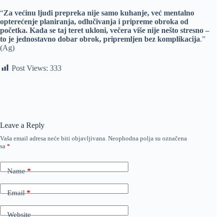
“
Za većinu ljudi prepreka nije samo kuhanje, već mentalno
opterećenje planiranja, odlučivanja i pripreme obroka od
početka. Kada se taj teret ukloni, večera više nije nešto stresno –
to je jednostavno dobar obrok, pripremljen bez komplikacija
.”
(Ag)
Post Views:
333
Leave a Reply
Vaša email adresa neće biti objavljivana.
Neophodna polja su označena
sa
*
Name
*
Email
*
Website