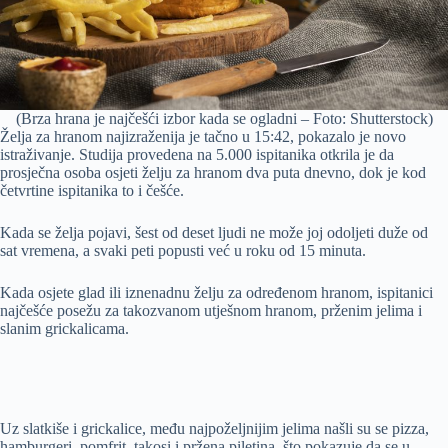
(Brza hrana je najčešći izbor kada se ogladni – Foto: Shutterstock)
Želja za hranom najizraženija je tačno u 15:42, pokazalo je novo
istraživanje. Studija provedena na 5.000 ispitanika otkrila je da
prosječna osoba osjeti želju za hranom dva puta dnevno, dok je kod
četvrtine ispitanika to i češće.
Kada se želja pojavi, šest od deset ljudi ne može joj odoljeti duže od
sat vremena, a svaki peti popusti već u roku od 15 minuta.
Kada osjete glad ili iznenadnu želju za određenom hranom, ispitanici
najčešće posežu za takozvanom utješnom hranom, prženim jelima i
slanim grickalicama.
Uz slatkiše i grickalice, među najpoželjnijim jelima našli su se pizza,
hamburgeri, pomfrit, takosi i pržena piletina, što pokazuje da se u