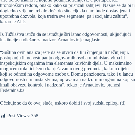
hronološkim redom, onako kako su pristizali zahtjevi. Nazire se da bi u
dogledno vrijeme trebalo doći do situacije da nam bude dostavljena i
upotrebna dozvola, koja tretira sve segmente, pa i socijalnu zaštitu”,
kazao je Alić.
Iz Tužilaštva ističu da se istražuje širi lanac odgovornosti, uključujući
institucije nadležne za nadzor. Arnautović je naglasio:
“Suština ovih analiza jeste da se utvrdi da li u činjenju ili nečinjenju,
postupanju ili nepostupanju odgovornih osoba u ministarstvima ili
inspekcijskim organima ima elemenata krivičnih djela. U maksimalno
mogućem roku ići ćemo ka rješavanju ovog predmeta, kako u dijelu
koji se odnosi na odgovorne osobe u Domu penzionera, tako i u lancu
odgovornosti u ministarstvima, upravama i nadzornim organima koji su
imali obavezu kontrole i nadzora”, rekao je Arnautović, prenosi
Federalna.ba.
Očekuje se da će ovaj slučaj uskoro dobiti i svoj sudski epilog. (tl)
Post Views:
358