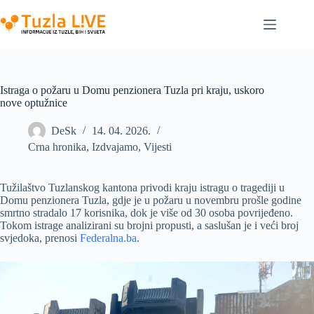
Skip
to
content
Istraga o požaru u Domu penzionera Tuzla pri kraju, uskoro
nove optužnice
DeSk
14. 04. 2026.
Crna hronika
,
Izdvajamo
,
Vijesti
Tužilaštvo Tuzlanskog kantona privodi kraju istragu o tragediji u
Domu penzionera Tuzla, gdje je u požaru u novembru prošle godine
smrtno stradalo 17 korisnika, dok je više od 30 osoba povrijeđeno.
Tokom istrage analizirani su brojni propusti, a saslušan je i veći broj
svjedoka, prenosi
Federalna.ba
.