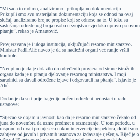
“Mi sada to radimo, analiziramo i prikupljamo dokumentaciju.
Prikupili smo svu materijalnu dokumentaciju koja se odnosi na ovaj
slučaj, analiziramo brojne propise koji se odnose na to. U toku su
saslušanja određenog broja osoba u svojstvu svjedoka upravo po ovom
pitanju”, rekao je Arnautović.
Provjeravana je i uloga institucija, uključujući resorno ministarstvo.
Ministar Fadil Alić naveo je da su nadležni organi već ranije vršili
kontrole:
“Neupitno je da je dolazilo do određenih provjera od strane istražnih
organa kada je u pitanju djelovanje resornog ministarstva. I moji
saradnici su davali određene izjave i odgovarali na pitanja”, izjavio je
Alić.
Dodao je da su i prije tragedije uočeni određeni nedostaci u radu
ustanove:
“Stjecao se dojam u javnosti kao da je resorno ministarstvo čekalo od
juna do novembra da uzme predmet u razmatranje. U tom periodu, u
rasponu od dva i po mjeseca nakon intervencije inspektora, dobili smo
zahtjeve od javnih i privatnih ustanova za izdavanje rješenja. Riječ je o
više od 30 ustanova koje su podnijele zahtjeve, a postupak ide