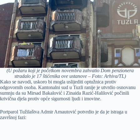
(U požaru koji je početkom novembra zahvatio Dom penzionera
stradalo je 17 štićenika ove ustanove – Foto: Arhiva/TL)
Kako se navodi, uskoro bi mogla uslijediti optužnica protiv
odgovornih osoba. Kantonalni sud u Tuzli ranije je utvrdio osnovanu
sumnju da su Mirsad Bakalović i Zinaida Razić-Halilović počinili
krivična djela protiv opće sigurnosti ljudi i imovine.
Portparol Tužilaštva Admir Arnautović potvrdio je da je istraga u
završnoj fazi: