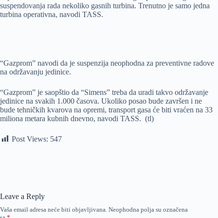
suspendovanja rada nekoliko gasnih turbina. Trenutno je samo jedna
turbina operativna, navodi TASS.
“Gazprom” navodi da je suspenzija neophodna za preventivne radove
na održavanju jedinice.
“Gazprom” je saopštio da “Simens” treba da uradi takvo održavanje
jedinice na svakih 1.000 časova. Ukoliko posao bude završen i ne
bude tehničkih kvarova na opremi, transport gasa će biti vraćen na 33
miliona metara kubnih dnevno, navodi TASS. (tl)
Post Views:
547
Leave a Reply
Vaša email adresa neće biti objavljivana.
Neophodna polja su označena
sa
*