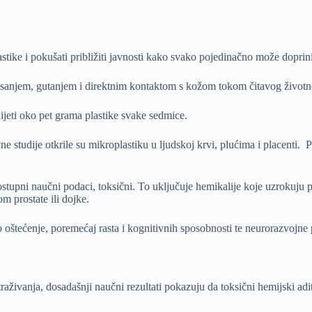
astike i pokušati približiti javnosti kako svako pojedinačno može dopri
disanjem, gutanjem i direktnim kontaktom s kožom tokom čitavog životno
jeti oko pet grama plastike svake sedmice.
ne studije otkrile su mikroplastiku u ljudskoj krvi, plućima i placenti. P
stupni naučni podaci, toksični. To uključuje hemikalije koje uzrokuju 
m prostate ili dojke.
 oštećenje, poremećaj rasta i kognitivnih sposobnosti te neurorazvojne
istraživanja, dosadašnji naučni rezultati pokazuju da toksični hemijski adi