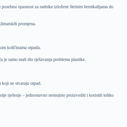
aju posebnu opasnost za radnike izložene štetnim hemikalijama do
limatskih promjena.
likim količinama otpada.
ža je samo mali dio rješavanja problema plastike.
 koji ne stvaraju otpad.
olje rješenje – jednostavno nemojmo proizvoditi i koristiti toliko