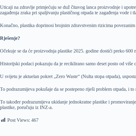
Uticaji na zdravlje primjećuju se duž čitavog lanca proizvodnje i upotr
zagađenja zraka pri spaljivanju plastičnog otpada te zagađenja vode i tl
Konačno, plastika doprinosi brojnim zdravstvenim rizicima povezanim
Rješenje?
Očekuje se da će proizvodnja plastike 2025. godine dostići preko 600 m
Historijski podaci pokazuju da je reciklirano samo deset posto od više 
U svijetu je aktuelan pokret „Zero Waste“ (Nulta stopa otpada), uspost
To podrazumijeva pokušaje da se postepeno riješi problem otpada, i to 
To također podrazumijeva ukidanje jednokratne plastike i promoviranje al
plastike, poručuju iz INZ-a.
Post Views:
467