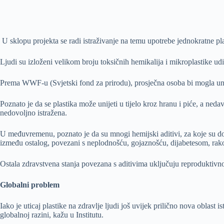
U sklopu projekta se radi istraživanje na temu upotrebe jednokratne pl
Ljudi su izloženi velikom broju toksičnih hemikalija i mikroplastike u
Prema WWF-u (Svjetski fond za prirodu), prosječna osoba bi mogla uni
Poznato je da se plastika može unijeti u tijelo kroz hranu i piće, a nedav
nedovoljno istražena.
U međuvremenu, poznato je da su mnogi hemijski aditivi, za koje su do
između ostalog, povezani s neplodnošću, gojaznošću, dijabetesom, rako
Ostala zdravstvena stanja povezana s aditivima uključuju reproduktivno
Globalni problem
Iako je uticaj plastike na zdravlje ljudi još uvijek prilično nova oblast 
globalnoj razini, kažu u Institutu.