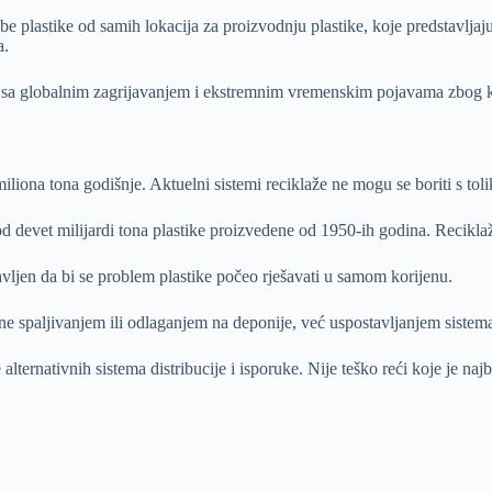
ebe plastike od samih lokacija za proizvodnju plastike, koje predstavlj
a.
 sa globalnim zagrijavanjem i ekstremnim vremenskim pojavama zbog k
iliona tona godišnje. Aktuelni sistemi reciklaže ne mogu se boriti s to
od devet milijardi tona plastike proizvedene od 1950-ih godina. Recikla
avljen da bi se problem plastike počeo rješavati u samom korijenu.
ne spaljivanjem ili odlaganjem na deponije, već uspostavljanjem sistema
ternativnih sistema distribucije i isporuke. Nije teško reći koje je najb