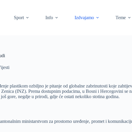
Sport
Info
Izdvajamo
Teme
udi
ijesti
đenje plastikom ozbiljno je pitanje od globalne zabrinutosti koje zahtij
ne Zenica (INZ).
Prema dostupnim podacima, u Bosni i Hercegovini se n
još gore, negdje u prirodi, gdje će ostati nekoliko stotina godina.
a Kantonalnim ministarstvom za prostorno uređenje, promet i komunikacij