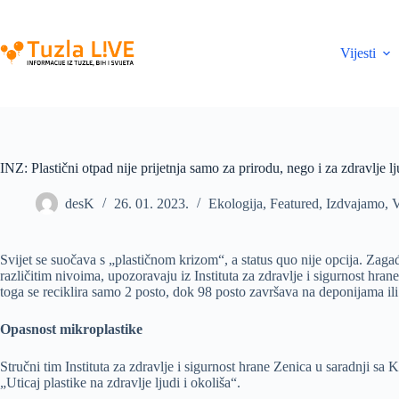
Skip
to
content
Vijesti
INZ: Plastični otpad nije prijetnja samo za prirodu, nego i za zdravlje lj
desK
26. 01. 2023.
Ekologija
,
Featured
,
Izdvajamo
,
V
Svijet se suočava s „plastičnom krizom“, a status quo nije opcija. Zaga
različitim nivoima, upozoravaju iz Instituta za zdravlje i sigurnost hra
toga se reciklira samo 2 posto, dok 98 posto završava na deponijama ili 
Opasnost mikroplastike
Stručni tim Instituta za zdravlje i sigurnost hrane Zenica u saradnji s
„Uticaj plastike na zdravlje ljudi i okoliša“.