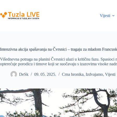
Skip
to
content
Vijesti
Intenzivna akcija spašavanja na Čvrsnici – tragaju za mladom Francus
Višednevna potraga na planini Čvrsnici ulazi u kritičnu fazu. Spasioci n
opterećuje porodicu i timove koji se suočavaju s izazovima visoke nad
DeSk
09. 05. 2025.
Crna hronika
,
Izdvajamo
,
Vijesti