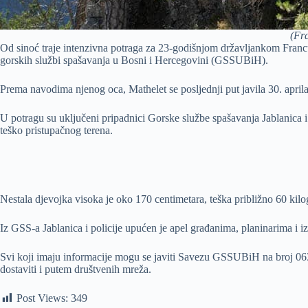
(Fr
Od sinoć traje intenzivna potraga za 23-godišnjom državljankom Franc
gorskih službi spašavanja u Bosni i Hercegovini (GSSUBiH).
Prema navodima njenog oca, Mathelet se posljednji put javila 30. aprila
U potragu su uključeni pripadnici Gorske službe spašavanja Jablanica 
teško pristupačnog terena.
Nestala djevojka visoka je oko 170 centimetara, teška približno 60 kil
Iz GSS-a Jablanica i policije upućen je apel građanima, planinarima i i
Svi koji imaju informacije mogu se javiti Savezu GSSUBiH na broj 063 
dostaviti i putem društvenih mreža.
Post Views:
349