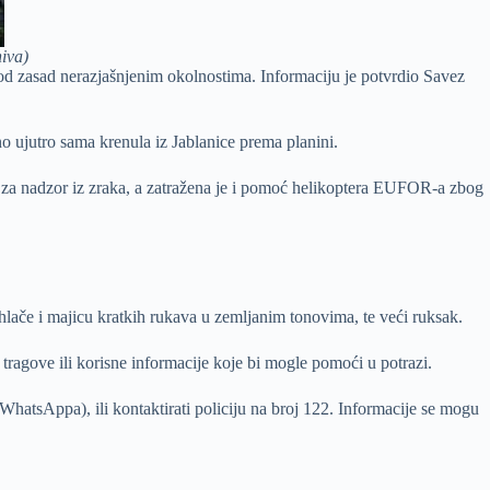
iva)
d zasad nerazjašnjenim okolnostima. Informaciju je potvrdio Savez
no ujutro sama krenula iz Jablanice prema planini.
i za nadzor iz zraka, a zatražena je i pomoć helikoptera EUFOR-a zbog
 hlače i majicu kratkih rukava u zemljanim tonovima, te veći ruksak.
 tragove ili korisne informacije koje bi mogle pomoći u potrazi.
atsAppa), ili kontaktirati policiju na broj 122. Informacije se mogu