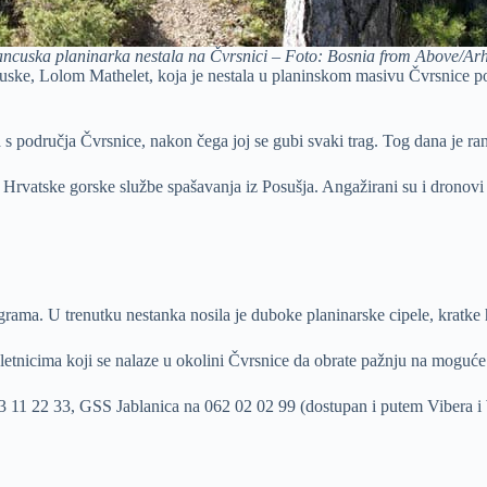
ancuska planinarka nestala na Čvrsnici – Foto: Bosnia from Above/Arh
uske, Lolom Mathelet, koja je nestala u planinskom masivu Čvrsnice po
 s područja Čvrsnice, nakon čega joj se gubi svaki trag. Tog dana je ra
i Hrvatske gorske službe spašavanja iz Posušja. Angažirani su i dronov
ograma. U trenutku nestanka nosila je duboke planinarske cipele, kratke
zletnicima koji se nalaze u okolini Čvrsnice da obrate pažnju na moguće
11 22 33, GSS Jablanica na 062 02 02 99 (dostupan i putem Vibera i Wh