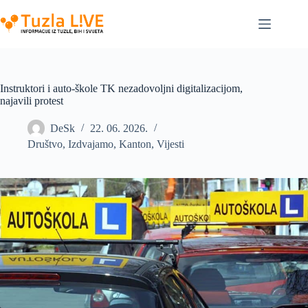
Skip
to
content
Instruktori i auto-škole TK nezadovoljni digitalizacijom,
najavili protest
DeSk
22. 06. 2026.
Društvo
,
Izdvajamo
,
Kanton
,
Vijesti