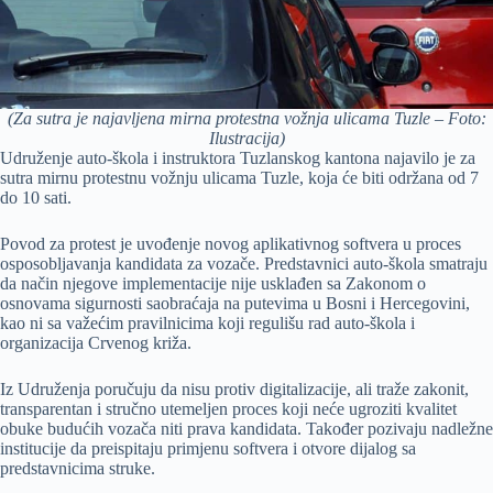
(Za sutra je najavljena mirna protestna vožnja ulicama Tuzle – Foto:
Ilustracija)
Udruženje auto-škola i instruktora Tuzlanskog kantona najavilo je za
sutra mirnu protestnu vožnju ulicama Tuzle, koja će biti održana od 7
do 10 sati.
Povod za protest je uvođenje novog aplikativnog softvera u proces
osposobljavanja kandidata za vozače. Predstavnici auto-škola smatraju
da način njegove implementacije nije usklađen sa Zakonom o
osnovama sigurnosti saobraćaja na putevima u Bosni i Hercegovini,
kao ni sa važećim pravilnicima koji regulišu rad auto-škola i
organizacija Crvenog križa.
Iz Udruženja poručuju da nisu protiv digitalizacije, ali traže zakonit,
transparentan i stručno utemeljen proces koji neće ugroziti kvalitet
obuke budućih vozača niti prava kandidata. Također pozivaju nadležne
institucije da preispitaju primjenu softvera i otvore dijalog sa
predstavnicima struke.