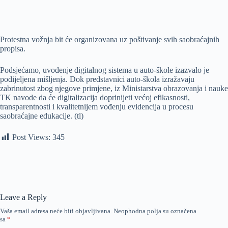
Protestna vožnja bit će organizovana uz poštivanje svih saobraćajnih
propisa.
Podsjećamo, uvođenje digitalnog sistema u auto-škole izazvalo je
podijeljena mišljenja. Dok predstavnici auto-škola izražavaju
zabrinutost zbog njegove primjene, iz Ministarstva obrazovanja i nauke
TK navode da će digitalizacija doprinijeti većoj efikasnosti,
transparentnosti i kvalitetnijem vođenju evidencija u procesu
saobraćajne edukacije. (tl)
Post Views:
345
Leave a Reply
Vaša email adresa neće biti objavljivana.
Neophodna polja su označena
sa
*