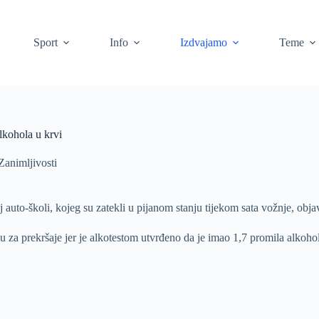
Sport
Info
Izdvajamo
Teme
lkohola u krvi
Zanimljivosti
j auto-školi, kojeg su zatekli u pijanom stanju tijekom sata vožnje, objav
 sucu za prekršaje jer je alkotestom utvrđeno da je imao 1,7 promila alk