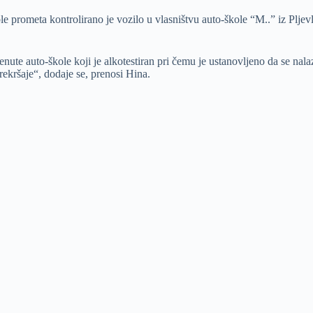
e prometa kontrolirano je vozilo u vlasništvu auto-škole “M..” iz Pljev
nute auto-škole koji je alkotestiran pri čemu je ustanovljeno da se nal
rekršaje“, dodaje se, prenosi Hina.