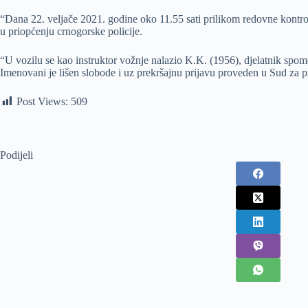
“Dana 22. veljače 2021. godine oko 11.55 sati prilikom redovne kontrol
u priopćenju crnogorske policije.
“U vozilu se kao instruktor vožnje nalazio K.K. (1956), djelatnik spome
Imenovani je lišen slobode i uz prekršajnu prijavu proveden u Sud za p
Post Views:
509
Podijeli