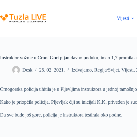
Skip
to
content
Vijesti
Instruktor vožnje u Crnoj Gori pijan davao poduku, imao 1,7 promila a
Desk
25. 02. 2021.
Izdvajamo
,
Regija/Svijet
,
Vijesti
,
Crnogorska policija uhitila je u Pljevljima instruktora u jednoj tamošnjo
Kako je priopćila policija, Pljevljak čiji su inicijali K.K. priveden je
Da sve bude još gore, policija je instruktora testirala oko podne.