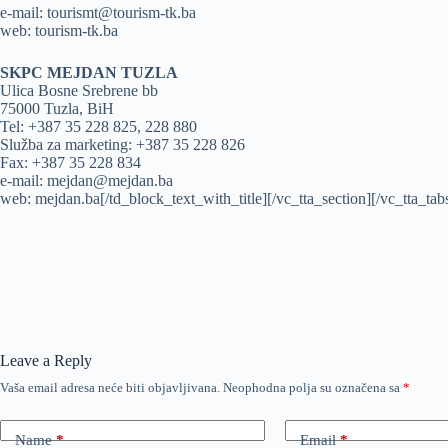
e-mail: tourismt@tourism-tk.ba
web: tourism-tk.ba
SKPC MEJDAN TUZLA
Ulica Bosne Srebrene bb
75000 Tuzla, BiH
Tel: +387 35 228 825, 228 880
Služba za marketing: +387 35 228 826
Fax: +387 35 228 834
e-mail: mejdan@mejdan.ba
web: mejdan.ba[/td_block_text_with_title][/vc_tta_section][/vc_tta_
Leave a Reply
Vaša email adresa neće biti objavljivana.
Neophodna polja su označena sa
*
Name
*
Email
*