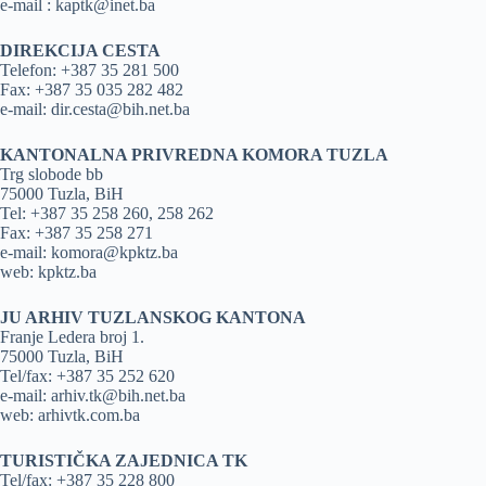
e-mail : kaptk@inet.ba
DIREKCIJA CESTA
Telefon: +387 35 281 500
Fax: +387 35 035 282 482
e-mail: dir.cesta@bih.net.ba
KANTONALNA PRIVREDNA KOMORA TUZLA
Trg slobode bb
75000 Tuzla, BiH
Tel: +387 35 258 260, 258 262
Fax: +387 35 258 271
e-mail: komora@kpktz.ba
web: kpktz.ba
JU ARHIV TUZLANSKOG KANTONA
Franje Ledera broj 1.
75000 Tuzla, BiH
Tel/fax: +387 35 252 620
e-mail: arhiv.tk@bih.net.ba
web: arhivtk.com.ba
TURISTIČKA ZAJEDNICA TK
Tel/fax: +387 35 228 800