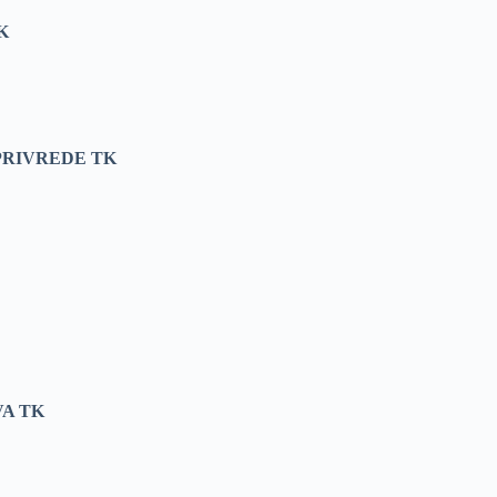
K
PRIVREDE TK
VA TK