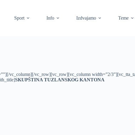
Sport
Info
Izdvajamo
Teme
””][/vc_column][/vc_row][vc_row][vc_column width=”2/3”][vc_tta_tab
h_title]
SKUPŠTINA TUZLANSKOG KANTONA