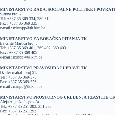
MINISTARSTVO RADA, SOCIJALNE POLITIKE I POVRAT
Slatina broj 2.
Tel: +387 35 369 334; 280 312
Fax : +387 35 369 335
e-mail : minrspp@tk.kim.ba
MINISTARSTVO ZA BORAČKA PITANJA TK
fra Grge Martića broj 8.
Tel: +387 35 369 401, 369 402, 369 403
Fax : +387 35 369 405
e-mail : minbp@tk.kim.ba
MINISTARSTVO PRAVOSUĐA I UPRAVE TK
Džafer mahala broj 51.
Tel : +387 35 369-375
Fax: +387 35 369-376
e-mail : minpu@tk.kim.ba
MINISTARSTVO PROSTORNOG UREĐENJA I ZAŠTITE O
Aleja Alije Izetbegovića
Tel.: +387 35 251 293, 251 292
Fax: +387 35 251 292