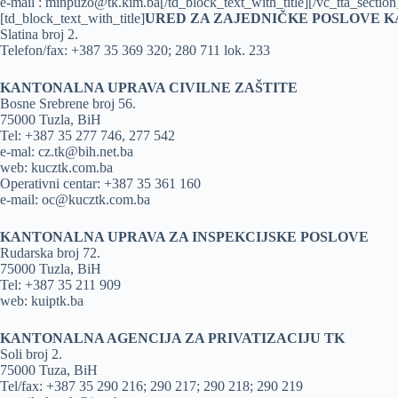
e-mail : minpuzo@tk.kim.ba[/td_block_text_with_title][/vc_tta_secti
[td_block_text_with_title]
URED ZA ZAJEDNIČKE POSLOVE 
Slatina broj 2.
Telefon/fax: +387 35 369 320; 280 711 lok. 233
KANTONALNA UPRAVA CIVILNE ZAŠTITE
Bosne Srebrene broj 56.
75000 Tuzla, BiH
Tel: +387 35 277 746, 277 542
e-mal: cz.tk@bih.net.ba
web: kucztk.com.ba
Operativni centar: +387 35 361 160
e-mail: oc@kucztk.com.ba
KANTONALNA UPRAVA ZA INSPEKCIJSKE POSLOVE
Rudarska broj 72.
75000 Tuzla, BiH
Tel: +387 35 211 909
web: kuiptk.ba
KANTONALNA AGENCIJA ZA PRIVATIZACIJU TK
Soli broj 2.
75000 Tuza, BiH
Tel/fax: +387 35 290 216; 290 217; 290 218; 290 219