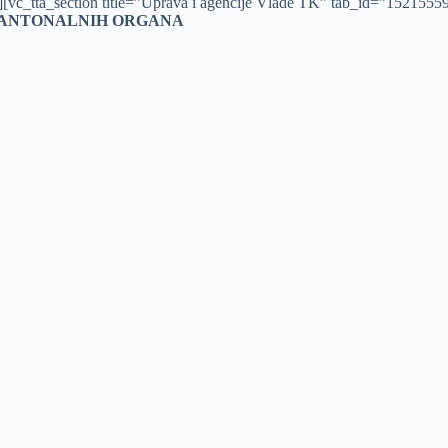
on][vc_tta_section title=”Uprava i agencije Vlade TK” tab_id=”15215
KANTONALNIH ORGANA