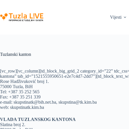
Skip
to
content
Vijesti
Tuzlanski kanton
[vc_row][vc_column][td_block_big_grid_2 category_id=”22” tdc_css=
kantona” tab_id=”1521555950651-e2e7c4d7-2dd7”][td_block_text_wit
Rose Hadživuković broj 1.
75000 Tuzla, BiH
Tel: +387 35 252 565
Fax: +387 35 251 339
e-mail: skupstinatk@bih.net.ba, skupstina@tk.kim.ba
web: skupstinatk.kim.ba
VLADA TUZLANSKOG KANTONA
Slatina broj 2.