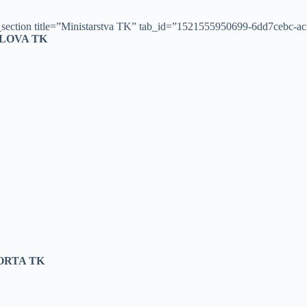
tta_section title=”Ministarstva TK” tab_id=”1521555950699-6dd7cebc-a
LOVA TK
ORTA TK