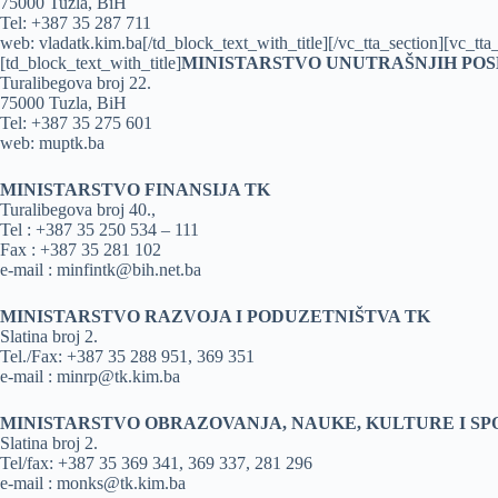
75000 Tuzla, BiH
Tel: +387 35 287 711
web: vladatk.kim.ba[/td_block_text_with_title][/vc_tta_section][vc_
[td_block_text_with_title]
MINISTARSTVO UNUTRAŠNJIH POS
Turalibegova broj 22.
75000 Tuzla, BiH
Tel: +387 35 275 601
web: muptk.ba
MINISTARSTVO FINANSIJA TK
Turalibegova broj 40.,
Tel : +387 35 250 534 – 111
Fax : +387 35 281 102
e-mail : minfintk@bih.net.ba
MINISTARSTVO RAZVOJA I PODUZETNIŠTVA TK
Slatina broj 2.
Tel./Fax: +387 35 288 951, 369 351
e-mail : minrp@tk.kim.ba
MINISTARSTVO OBRAZOVANJA, NAUKE, KULTURE I SP
Slatina broj 2.
Tel/fax: +387 35 369 341, 369 337, 281 296
e-mail : monks@tk.kim.ba