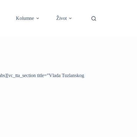
Kolumne
Život
s][vc_tta_section title=”Vlada Tuzlanskog