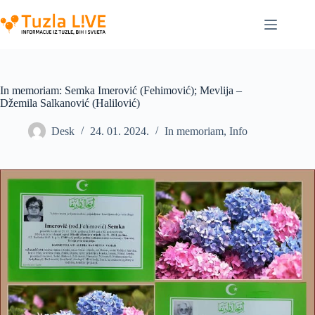
Skip
to
content
In memoriam: Semka Imerović (Fehimović); Mevlija –
Džemila Salkanović (Halilović)
Desk
24. 01. 2024.
In memoriam
,
Info