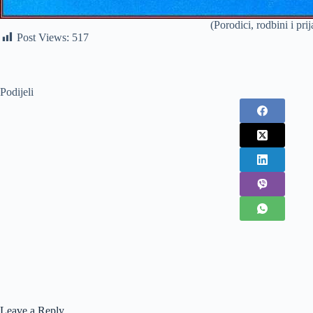
(Porodici, rodbini i p
Post Views:
517
Podijeli
Leave a Reply