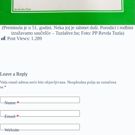
(Preminula je u 51. godini. Neka joj je rahmet duši. Porodici i rodbini
izražavamo saučešće – Tuzlalive.ba; Foto: PP Revda Tuzla)
Post Views:
1.289
Leave a Reply
Vaša email adresa neće biti objavljivana.
Neophodna polja su označena
sa
*
Name
*
Email
*
Website