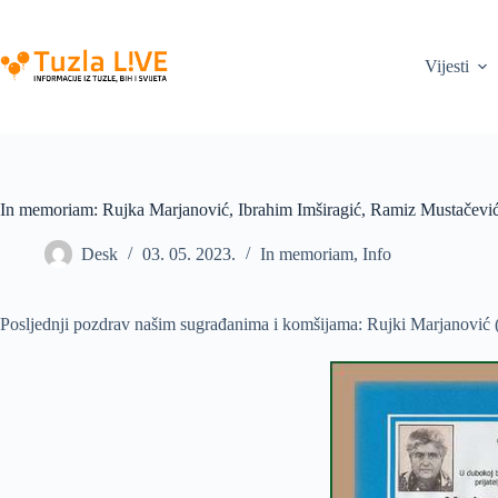
Skip
to
content
Vijesti
In memoriam: Rujka Marjanović, Ibrahim Imširagić, Ramiz Mustačevi
Desk
03. 05. 2023.
In memoriam
,
Info
Posljednji pozdrav našim sugrađanima i komšijama: Rujki Marjanović 