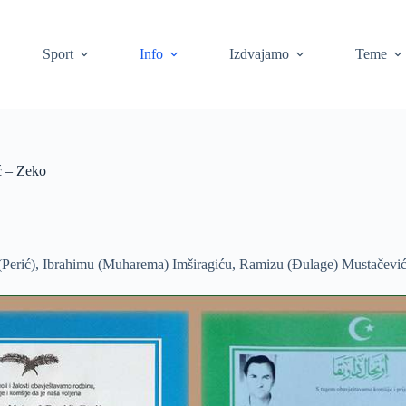
Sport
Info
Izdvajamo
Teme
ć – Zeko
(Perić), Ibrahimu (Muharema) Imširagiću, Ramizu (Đulage) Mustačeviću