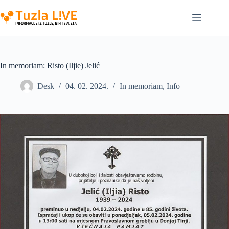
Skip
to
content
In memoriam: Risto (Iljie) Jelić
Desk
04. 02. 2024.
In memoriam
,
Info