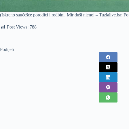
(Iskreno saučešće porodici i rodbini. Mir duši njenoj – Tuzlalive.ba; 
Post Views:
788
Podijeli