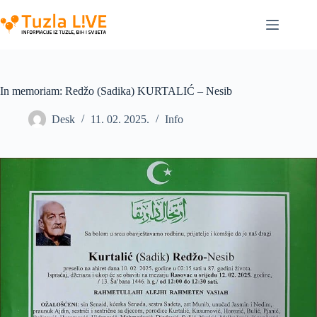
Skip
to
content
In memoriam: Redžo (Sadika) KURTALIĆ – Nesib
Desk
11. 02. 2025.
Info