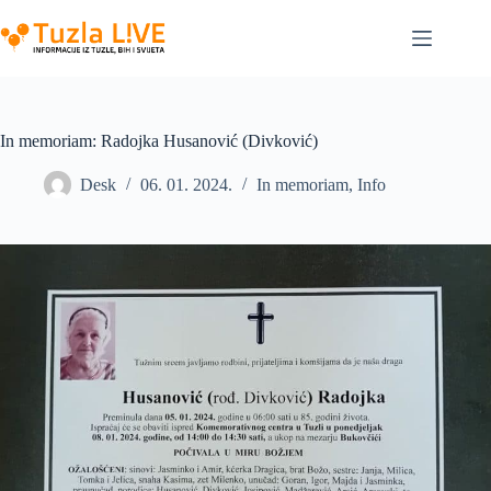
Skip
to
content
In memoriam: Radojka Husanović (Divković)
Desk
06. 01. 2024.
In memoriam
,
Info